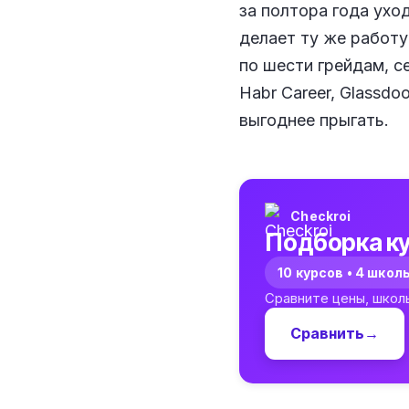
за полтора года ухо
делает ту же работ
по шести грейдам, с
Habr Career, Glassdo
выгоднее прыгать.
Checkroi
Подборка ку
10 курсов • 4 школ
Сравните цены, школ
Сравнить
→