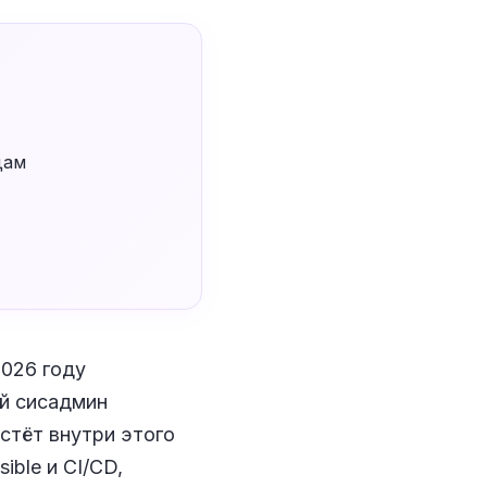
дам
026 году
ий сисадмин
астёт внутри этого
ible и CI/CD,