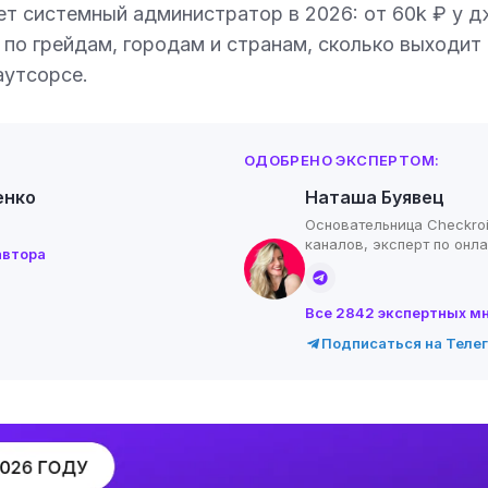
т системный администратор в 2026: от 60k ₽ у д
 по грейдам, городам и странам, сколько выходит
аутсорсе.
ОДОБРЕНО ЭКСПЕРТОМ:
енко
Наташа Буявец
Основательница Checkroi
каналов, эксперт по онл
автора
Все 2842 экспертных м
Подписаться на Теле