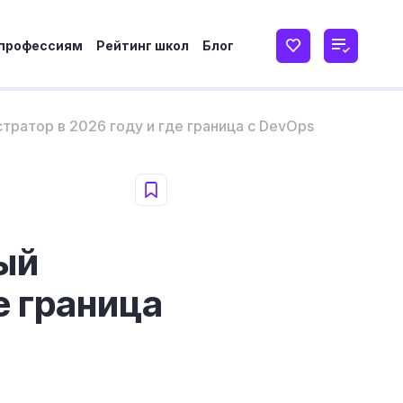
 профессиям
Рейтинг школ
Блог
ратор в 2026 году и где граница с DevOps
ый
е граница