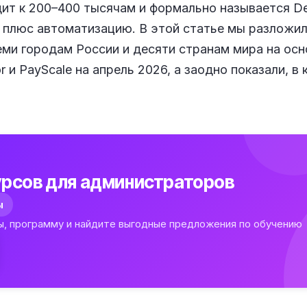
дит к 200–400 тысячам и формально называется De
у плюс автоматизацию. В этой статье мы разложи
еми городам России и десяти странам мира на осно
or и PayScale на апрель 2026, а заодно показали, в
рсов для администраторов
ы
ы, программу и найдите выгодные предложения по обучению