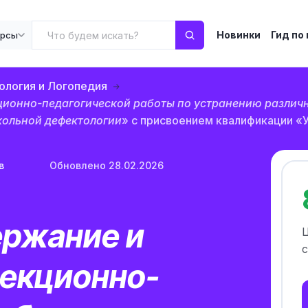
Новинки
Гид по
урсы
логия и Логопедия
ционно-педагогической работы по устранению различн
кольной дефектологии
» с присвоением квалификации «
в
Обновлено 28.02.2026
ержание и
с
рекционно-