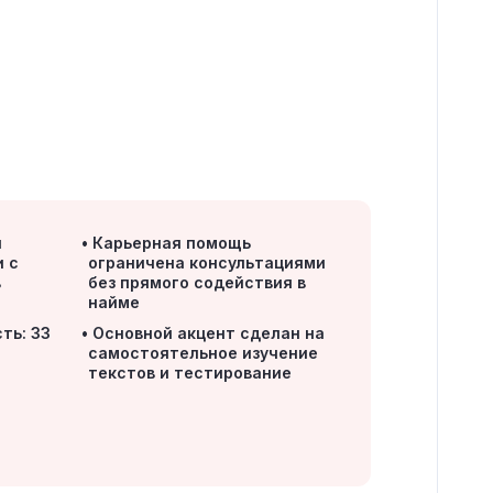
й
Карьерная помощь
и с
ограничена консультациями
в
без прямого содействия в
найме
ть: 33
Основной акцент сделан на
самостоятельное изучение
текстов и тестирование