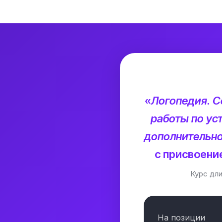
«
Логопедия. С
работы по ус
дополнительно
с присвоени
Курс дл
На позиции