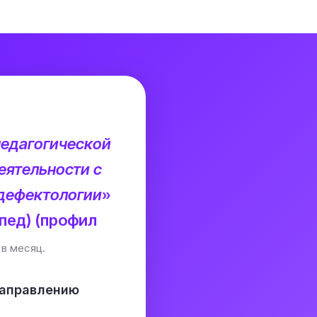
педагогической
еятельности с
 дефектологии
»
пед) (профил
в месяц.
направлению