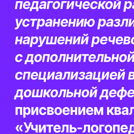
педагогической р
устранению разл
нарушений речев
с дополнительно
специализацией в
дошкольной дефе
присвоением ква
«Учитель-логопед