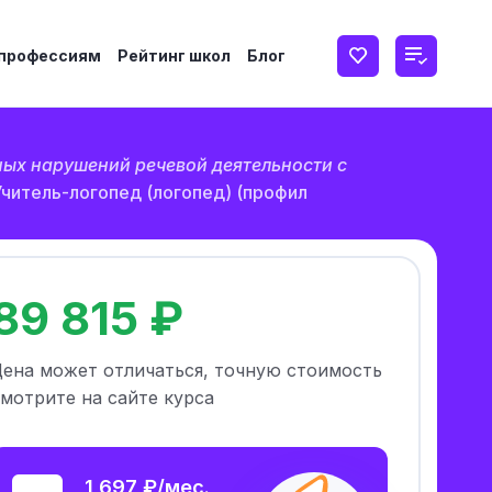
 профессиям
Рейтинг школ
Блог
ых нарушений речевой деятельности с
Учитель-логопед (логопед) (профил
89 815 ₽
Цена может отличаться, точную стоимость
мотрите на сайте курса
1 697 ₽/мес.