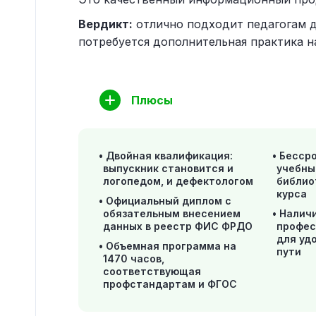
Вердикт:
отлично подходит педагогам д
потребуется дополнительная практика н
Плюсы
Двойная квалификация:
Бессро
выпускник становится и
учебны
логопедом, и дефектологом
библио
курса
Официальный диплом с
обязательным внесением
Наличи
данных в реестр ФИС ФРДО
профес
для уд
Объемная программа на
пути
1470 часов,
соответствующая
профстандартам и ФГОС