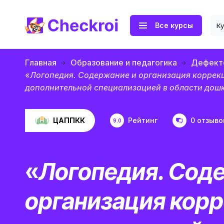
Все курсы
К
Главная
Образование и педагогика
Дефекто
«
Логопедия. Содержание и организация коррек
дополнительной специализацией в области дош
ЦАППКК
Рейтинг
0 отзыво
9.0
«
Логопедия. Сод
организация кор