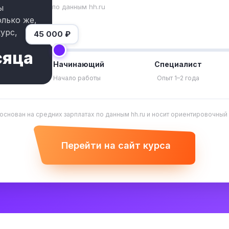
по данным hh.ru
ы
олько же,
урс,
45 000
₽
сяца
Начинающий
Специалист
Начало работы
Опыт 1–2 года
 основан на средних зарплатах по данным hh.ru и носит ориентировочный
Перейти на сайт курса