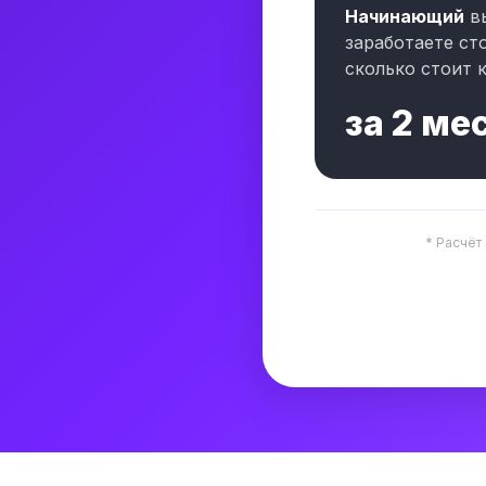
Начинающий
в
заработаете ст
сколько стоит к
за
2 ме
* Расчёт