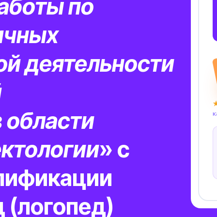
аботы по
ичных
ой деятельности
й
★
 области
к
ктологии
» с
лификации
 (логопед)