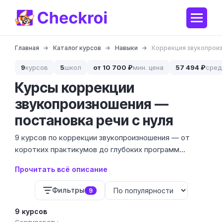
Главная
Каталог курсов
Навыки
Коррекция звукопрои
9
курсов
5
школ
от 10 700 ₽
мин. цена
57 494 ₽
сред
Курсы коррекции
звукопроизношения —
постановка речи с нуля
9 курсов по коррекции звукопроизношения — от
коротких практикумов до глубоких программ
переподготовки. Мы собрали предложения 4
Прочитать всё описание
ведущих школ с ценами от 8 900 до 93 600 ₽, чтобы
вы могли сравнить подходы к постановке звуков в
Фильтры
9
одном месте.
9 курсов