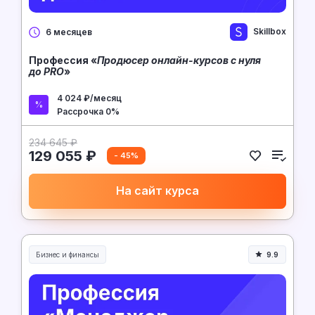
Skillbox
6 месяцев
Профессия «
Продюсер онлайн-курсов с нуля
до PRO
»
4 024 ₽/месяц
Рассрочка 0%
234 645 ₽
129 055 ₽
- 45%
На сайт курса
Бизнес и финансы
9.9