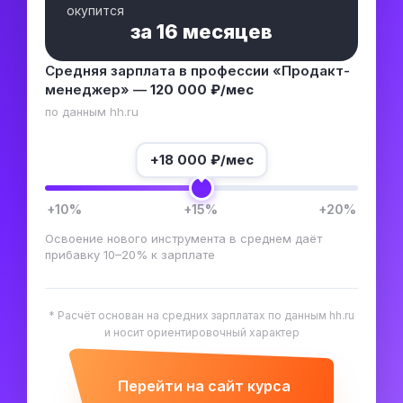
окупится
за
16 месяцев
Средняя зарплата в профессии «Продакт-
менеджер» —
120 000 ₽/мес
по данным hh.ru
+
18 000
₽/мес
+10%
+15%
+20%
Освоение нового инструмента в среднем даёт
прибавку 10–20% к зарплате
* Расчёт основан на средних зарплатах по данным hh.ru
и носит ориентировочный характер
Перейти на сайт курса