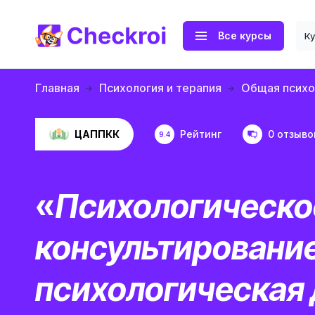
Все курсы
К
Главная
Психология и терапия
Общая психо
ЦАППКК
Рейтинг
0 отзыво
9.4
«
Психологическо
консультирование
психологическая