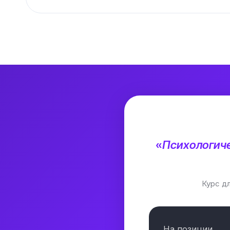
«
Психологиче
Курс д
На позиции