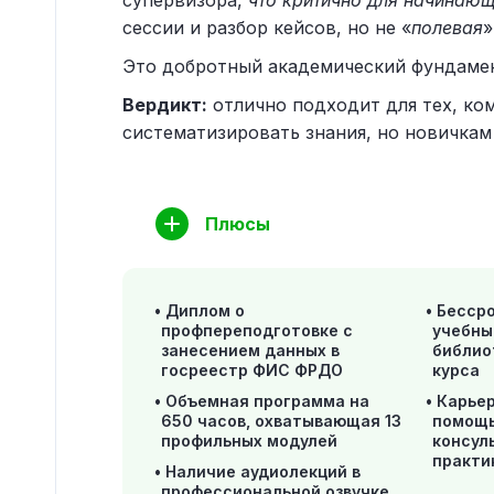
супервизора,
что критично для начинающ
сессии и разбор кейсов, но не «
полевая
»
Это добротный академический фундамен
Вердикт:
отлично подходит для тех, ко
систематизировать знания, но новичкам
Плюсы
Диплом о
Бессро
профпереподготовке с
учебны
занесением данных в
библио
госреестр ФИС ФРДО
курса
Объемная программа на
Карье
650 часов, охватывающая 13
помощь
профильных модулей
консул
практи
Наличие аудиолекций в
профессиональной озвучке