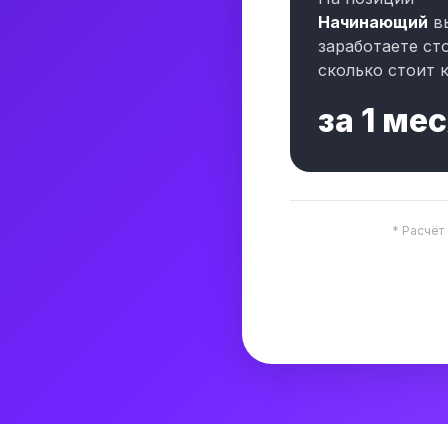
Начинающий
в
заработаете ст
сколько стоит к
за
1 ме
* Расчёт