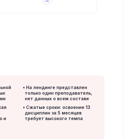
льной
На лендинге представлен
вых
только один преподаватель,
ами
нет данных о всем составе
кая
Сжатые сроки: освоение 13
в
дисциплин за 5 месяцев
ю и
требует высокого темпа