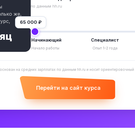
по данным hh.ru
ы
олько же,
урс,
65 000
₽
сяц
Начинающий
Специалист
Начало работы
Опыт 1–2 года
 основан на средних зарплатах по данным hh.ru и носит ориентировочный
Перейти на сайт курса