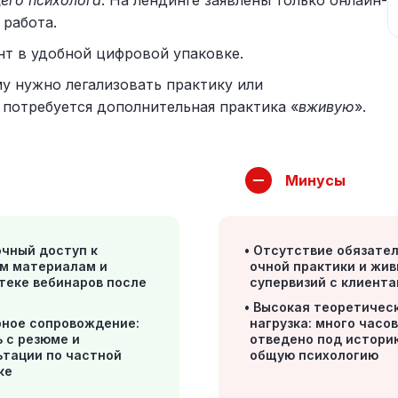
его психолога
. На лендинге заявлены только онлайн-
 работа.
т в удобной цифровой упаковке.
му нужно легализовать практику или
 потребуется дополнительная практика «
вживую
».
Минусы
чный доступ к
Отсутствие обязате
м материалам и
очной практики и жи
теке вебинаров после
супервизий с клиент
Высокая теоретичес
рное сопровождение:
нагрузка: много часо
 с резюме и
отведено под истори
ьтации по частной
общую психологию
ке