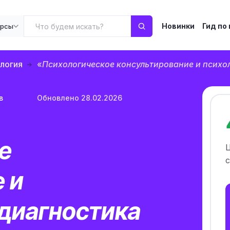
Новинки
Гид по
урсы
логия
«
Психологическое консультирование и психо
в
Обновлено 28.02.2026
е
с
 и
 диагностика