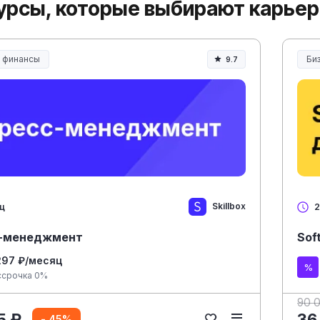
урсы, которые выбирают карье
и финансы
Би
9.7
Skillbox
яц
2
-менеджмент
Sof
297 ₽/месяц
ссрочка 0%
90 
5 ₽
36
- 45%