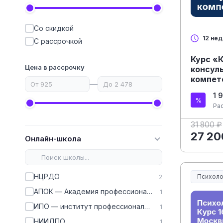
Со скидкой
12 не
С рассрочкой
Курс «
Цена в рассрочку
консуль
компет
—
1 
Ра
31 800 ₽
27 20
Онлайн-школа
НЦРДО
Психоло
2
АПОК — Академия профессионального образования кадров
1
ИПО — институт профессионального образования
1
НИИДПО
1