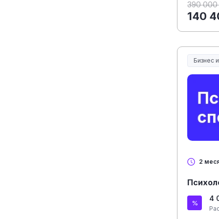
390 000
140 4
Бизнес 
2 мес
Психол
4 
Ра