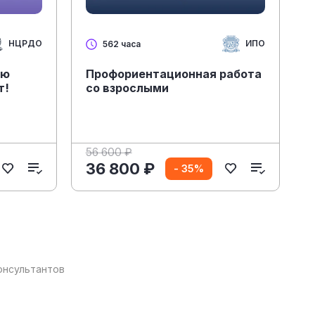
НЦРДО
ИПО
562 часа
ию
Профориентационная работа
т!
со взрослыми
56 600 ₽
36 800 ₽
- 35%
онсультантов