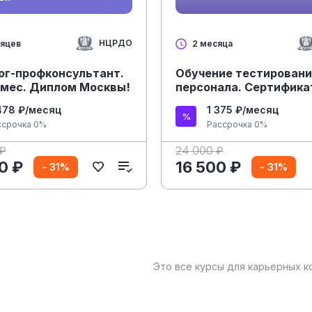
НЦРДО
сяцев
2 месяца
ог-профконсультант.
Обучение тестирован
6 мес. Диплом Москвы!
персонала. Сертифика
478 ₽/месяц
1 375 ₽/месяц
ссрочка 0%
Рассрочка 0%
 ₽
24 000 ₽
0 ₽
16 500 ₽
- 31%
- 31%
Это все курсы для карьерных к