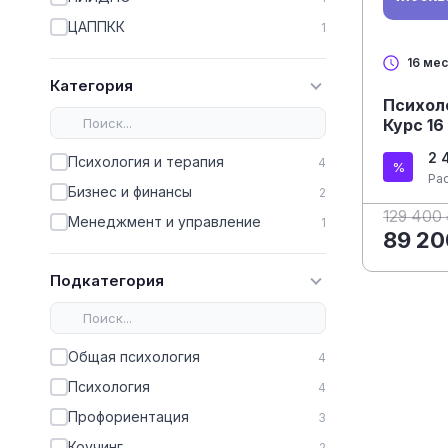
ЦАППКК
1
16 ме
Категория
Психол
Курс 1
2 
Психология и терапия
4
Ра
Бизнес и финансы
2
129 400
Менеджмент и управление
1
89 20
Подкатегория
Общая психология
4
Психология
4
Профориентация
3
Коучинг
2