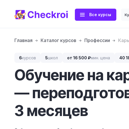
Все курсы
К
Главная
Каталог курсов
Профессии
Карь
6
курсов
5
школ
от 16 500 ₽
мин. цена
40 1
Обучение на ка
— переподготов
3 месяцев