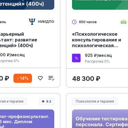
НИИДПО
дель
650 часов
Карьерный
«Психологическое
тант: развитие
консультирование и
енций» (400ч)
психологическая
диагностика личности
900 ₽/месяц
925 ₽/месяц
ссрочка 0%
Рассрочка 0%
0 ₽
48 300 ₽
- 14%
гия и терапия
Психология и терапия
9.2