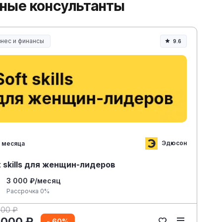
рные консультанты
знес и финансы
9.6
Эдюсон
 месяца
t skills для женщин-лидеров
3 000 ₽/месяц
Рассрочка 0%
000 ₽
 000 ₽
- 60%