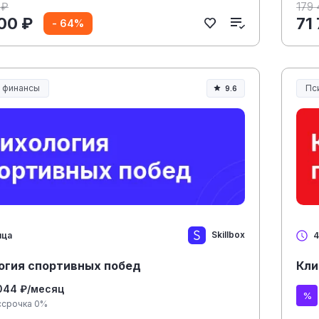
 ₽
179
00 ₽
71
- 64%
и финансы
Пс
9.6
Skillbox
яца
4
огия спортивных побед
Кли
044 ₽/месяц
ссрочка 0%