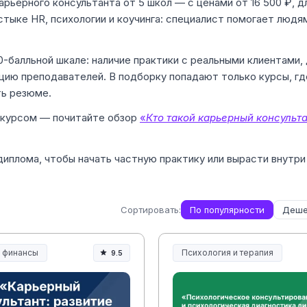
арьерного консультанта от 5 школ — с ценами от 16 500 ₽, 
стыке HR, психологии и коучинга: специалист помогает людя
-балльной шкале: наличие практики с реальными клиентами,
цию преподавателей. В подборку попадают только курсы, гд
ть резюме.
с курсом — почитайте обзор
«
Кто такой карьерный консульт
иплома, чтобы начать частную практику или вырасти внутри
Сортировать:
По популярности
Деше
и финансы
Психология и терапия
9.5