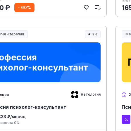
₽
390
0 ₽
16
- 60%
гия и терапия
Ме
9.6
Ме
Нетология
сяцев
2
сия психолог-консультант
Пси
333 ₽/месяц
ссрочка 0%