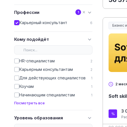
Профессии
✕
1
Карьерный консультант
6
Бизнес 
Кому подойдёт
HR-специалистам
2
Карьерным консультантам
2
Для действующих специалистов
1
2 мес
Коучам
1
Начинающим специалистам
1
Soft sk
Посмотреть все
3 
Ра
Уровень образования