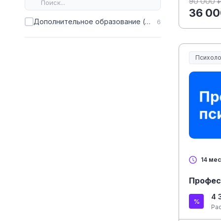
90 000 
36 00
Дополнительное образование (ДПО)
6
Психоло
14 ме
Профес
4 
Ра