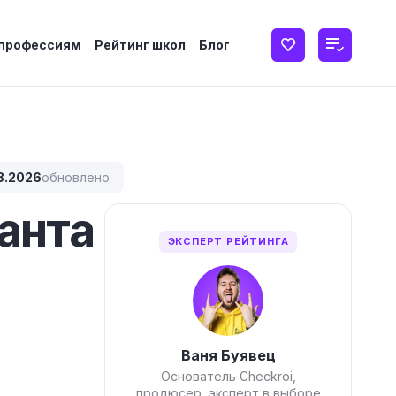
 профессиям
Рейтинг школ
Блог
8.2026
обновлено
анта
ЭКСПЕРТ РЕЙТИНГА
Ваня Буявец
Основатель Checkroi,
продюсер, эксперт в выборе