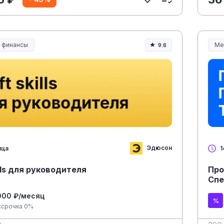
и финансы
Ме
9.6
Ме
Эдюсон
яца
1
ills для руководителя
Про
Спе
000 ₽/месяц
ссрочка 0%