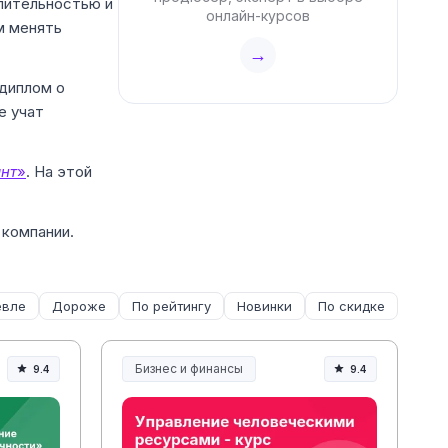
длительностью и
онлайн-курсов
м менять
→
 диплом о
е учат
ант
»
. На этой
 компании.
вле
Дороже
По рейтингу
Новинки
По скидке
Бизнес и финансы
9.4
9.4