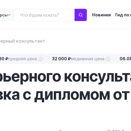
Новинки
Гид по
урсы
ерный консультант
80 ₽
средняя цена
32 000 ₽
медианная цена
06.0
рьерного консульт
ка с дипломом от