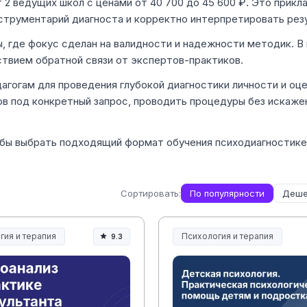
2 ведущих школ с ценами от 40 700 до 45 600 ₽. Это прикл
нструментарий диагноста и корректно интерпретировать рез
ы, где фокус сделан на валидности и надежности методик. В
твием обратной связи от экспертов-практиков.
агогам для проведения глубокой диагностики личности и оц
в под конкретный запрос, проводить процедуры без искаже
обы выбрать подходящий формат обучения психодиагностике
Сортировать:
По популярности
Деше
гия и терапия
Психология и терапия
9.3