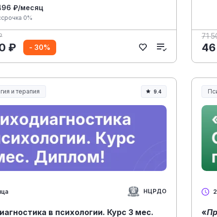
496 ₽/месяц
ссрочка 0%
₽
71 5
0 ₽
46
- 30%
гия и терапия
Пс
9.4
НЦРДО
яца
2
агностика в психологии. Курс 3 мес.
«
Пр