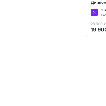
Диплом
1 
Ра
28 900 
19 90