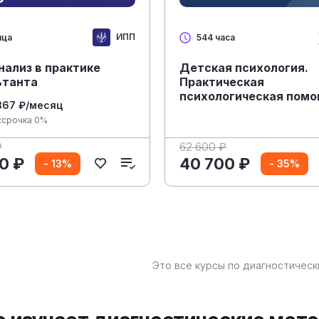
ИПП
яца
544 часа
нализ в практике
Детская психология.
ьтанта
Практическая
психологическая пом
367 ₽/месяц
детям и подросткам
ссрочка 0%
₽
62 600 ₽
0 ₽
40 700 ₽
- 13%
- 35%
Это все курсы по диагностичес