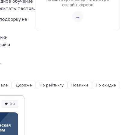
адное обучение
онлайн-курсов
ультаты тестов.
→
 подборку не
енки
ний и
.
вле
Дороже
По рейтингу
Новинки
По скидке
9.3