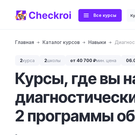
Все курсы
К
Главная
Каталог курсов
Навыки
Диагнос
2
курса
2
школы
от 40 700 ₽
мин. цена
06.
Курсы, где вы 
диагностическ
2 программы об