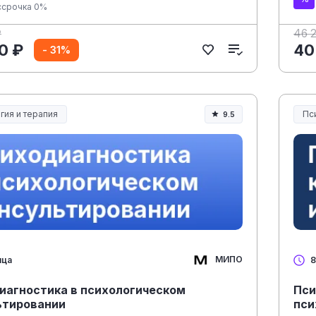
ссрочка 0%
₽
46 
0 ₽
40
- 31%
гия и терапия
Пс
9.5
МИПО
яца
8
иагностика в психологическом
Пси
ьтировании
пси