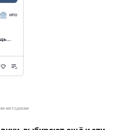
ИПО
ощь
ким методикам