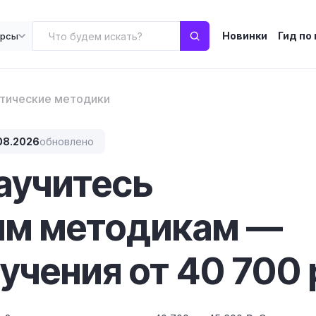
Новинки
Гид по
урсы
тические методики
08.2026
обновлено
научитесь
им методикам —
учения от 40 700 