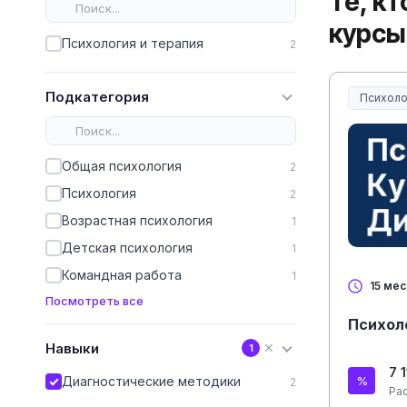
Те, к
курсы
Психология и терапия
2
Подкатегория
Психоло
Общая психология
2
Психология
2
Возрастная психология
1
Детская психология
1
Командная работа
1
15 ме
Посмотреть все
Психоло
Навыки
✕
1
7 
Диагностические методики
2
Ра