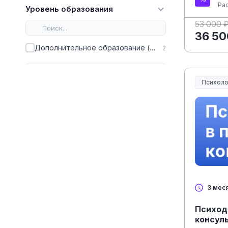
Ра
Уровень образования
53 000 
36 50
Дополнительное образование (ДПО)
2
Психоло
3 мес
Психод
консул