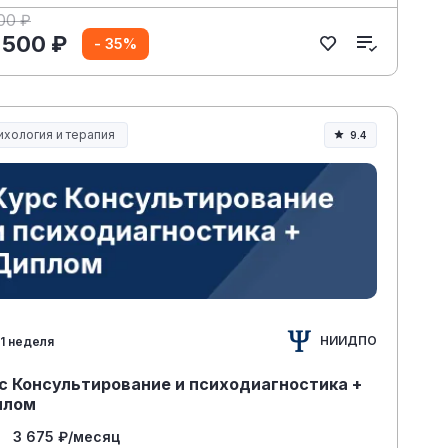
00 ₽
 500 ₽
- 35%
ихология и терапия
9.4
НИИДПО
1 неделя
с Консультирование и психодиагностика +
плом
3 675 ₽/месяц