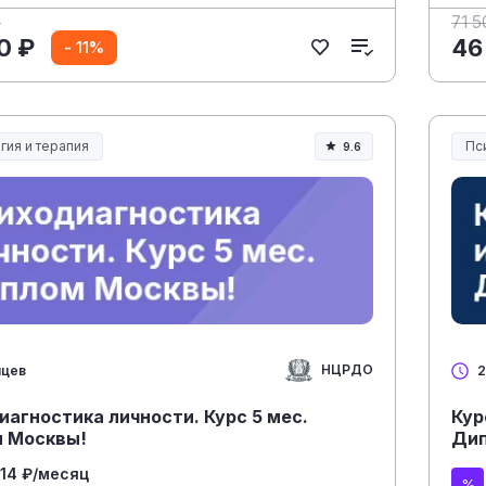
₽
71 5
0 ₽
46
- 11%
гия и терапия
Пс
9.6
НЦРДО
яцев
2
агностика личности. Курс 5 мес.
Кур
 Москвы!
Ди
014 ₽/месяц