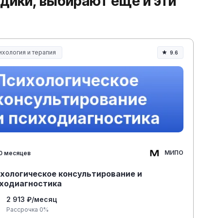
одики, выбирают ещё и эти
ихология и терапия
9.6
МИПО
0 месяцев
хологическое консультирование и
ходиагностика
2 913 ₽/месяц
Рассрочка 0%