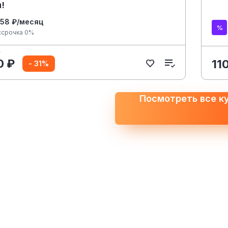
!
658 ₽/месяц
ссрочка 0%
₽
0 ₽
11
- 31%
Посмотреть все к