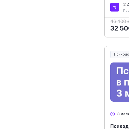
2 
Ра
46 400 
32 50
Психоло
3 мес
Психоди