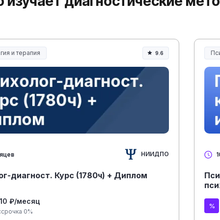
то изучает диагностические мет
гия и терапия
Пс
9.6
НИИДПО
сяцев
1
г-диагност. Курс (1780ч) + Диплом
Пси
пси
110 ₽/месяц
ссрочка 0%