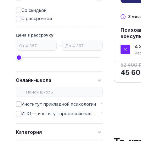
Со скидкой
3 мес
С рассрочкой
Психоа
Цена в рассрочку
консул
—
4 
Ра
52 400 
45 60
Онлайн-школа
Институт прикладной психологии
1
ИПО — институт профессионального образования
1
Категория