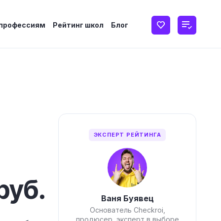
 профессиям
Рейтинг школ
Блог
ЭКСПЕРТ РЕЙТИНГА
руб.
Ваня Буявец
Основатель Checkroi,
продюсер, эксперт в выборе