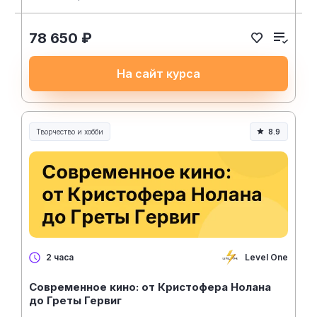
78 650 ₽
На сайт курса
Творчество и хобби
8.9
Творчество, контент и хобби
Level One
2 часа
Современное кино: от Кристофера Нолана
до Греты Гервиг