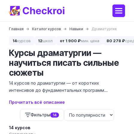
Главная
Каталог курсов
Навыки
Драматургия
14
курсов
12
школ
от 1 900 ₽
мин. цена
80 278 ₽
сре
Курсы драматургии —
научиться писать сильные
сюжеты
14 курсов по драматургии — от коротких
интенсивов до фундаментальных программ
стоимостью до 134 444 ₽. Драматургия — это не
Прочитать всё описание
только про театр, но и про умение выстраивать
конфликты, создавать живых персонажей и
Фильтры
14
управлять вниманием аудитории в любом тексте.
14 курсов