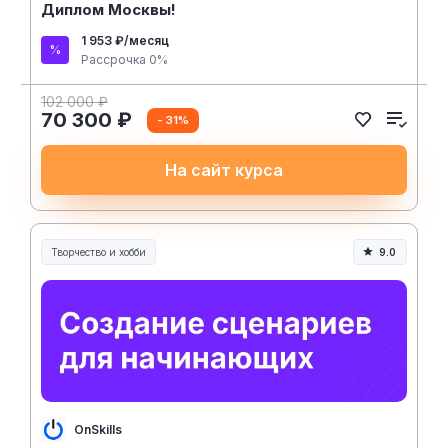
Диплом Москвы!
1 953 ₽/месяц
Рассрочка 0%
102 000 ₽
70 300 ₽
- 31%
На сайт курса
Творчество и хобби
9.0
Творчество, контент и хобби
OnSkills