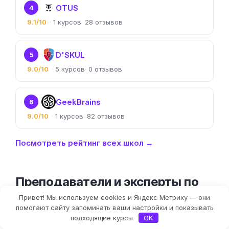
OTUS
4
9.1/10
1
28
D'SKUL
5
9.0/10
5
0
GeekBrains
6
9.0/10
1
82
Посмотреть рейтинг всех школ →
Преподаватели и эксперты по
получению инсайтов
Привет! Мы используем cookies и Яндекс Метрику — они
Фильтры
помогают сайту запоминать ваши настройки и показывать
подходящие курсы
OK