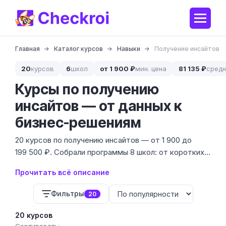
Главная
Каталог курсов
Навыки
Получение инсайтов
20
курсов
6
школ
от 1 900 ₽
мин. цена
81 135 ₽
средн
Курсы по получению
инсайтов — от данных к
бизнес-решениям
20 курсов по получению инсайтов — от 1 900 до
199 500 ₽. Собрали программы 8 школ: от коротких
интенсивов по анализу данных до углублённых
Прочитать всё описание
программ с практикой на реальных кейсах.
Фильтры
20
20 курсов