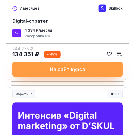
Skillbox
7 месяцев
Digital-стратег
4 334 ₽/месяц
Рассрочка 0%
244 275 ₽
134 351 ₽
- 45%
На сайт курса
Маркетинг
9.1