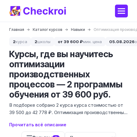
Главная
Каталог курсов
Навыки
Оптимизация произво
2
курса
2
школы
от 39 600 ₽
мин. цена
05.08.2026
о
Курсы, где вы научитесь
оптимизации
производственных
процессов — 2 программы
обучения от 39 600 руб.
В подборке собрано 2 курса курса стоимостью от
39 500 до 42 778 ₽. Оптимизация производственных
процессов — это не просто экономия, а умение
Прочитать всё описание
находить и устранять скрытые потери в циклах,
логистике и работе персонала. Мы отобрали