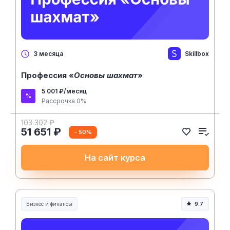
Skillbox
3 месяца
Профессия «
Основы шахмат
»
5 001 ₽/месяц
Рассрочка 0%
103 302 ₽
51 651 ₽
- 50%
На сайт курса
Бизнес и финансы
9.7