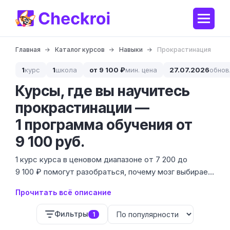
Главная
Каталог курсов
Навыки
Прокрастинация
1
курс
1
школа
от 9 100 ₽
мин. цена
27.07.2026
обнов
Курсы, где вы научитесь
прокрастинации —
1 программа обучения от
9 100 руб.
1 курс курса в ценовом диапазоне от 7 200 до
9 100 ₽ помогут разобраться, почему мозг выбирает
просмотр рилсов вместо важных задач.
Прочитать всё описание
Прокрастинация — это не лень, а сложный механизм
защиты психики, с которым можно и нужно
Фильтры
1
работать через конкретные инструменты.