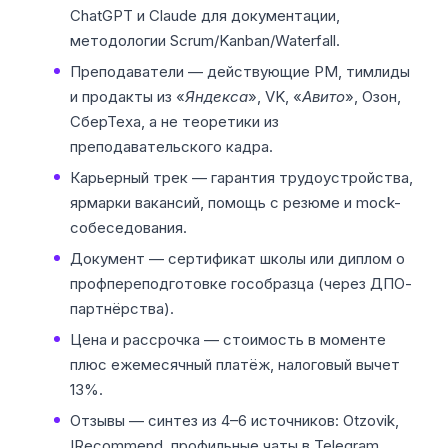
ChatGPT и Claude для документации,
методологии Scrum/Kanban/Waterfall.
Преподаватели — действующие PM, тимлиды
и продакты из «
Яндекса
», VK, «
Авито
», Озон,
СберТеха, а не теоретики из
преподавательского кадра.
Карьерный трек — гарантия трудоустройства,
ярмарки вакансий, помощь с резюме и mock-
собеседования.
Документ — сертификат школы или диплом о
профпереподготовке гособразца (через ДПО-
партнёрства).
Цена и рассрочка — стоимость в моменте
плюс ежемесячный платёж, налоговый вычет
13%.
Отзывы — синтез из 4–6 источников: Otzovik,
IRecommend, профильные чаты в Telegram.