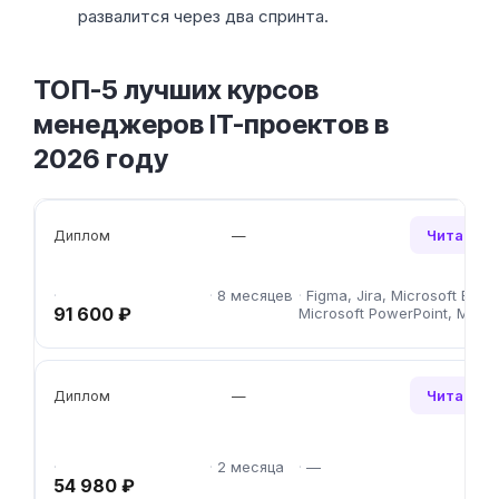
развалится через два спринта.
ТОП-5 лучших курсов
менеджеров IT-проектов в
2026 году
Читать о
Диплом
—
8 месяцев
Figma, Jira, Microsoft Excel
91 600 ₽
Microsoft PowerPoint, Miro
Читать о
Диплом
—
2 месяца
—
54 980 ₽