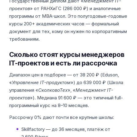
Государственный диплом дают «
Менеджмент IT-
проектов
» от РАНХиГС (286 000 ₽) и аналогичные
программы от MBA-школ. Это полугодовые-годовые
курсы 200+ академических часов — формальный
документ для тех, кому он нужен по корпоративным
требованиям.
Сколько стоят курсы менеджеров
IT-проектов и есть ли рассрочка
Диапазон цен в подборке — от 38 200 ₽ (Eduson,
«
Управление IT-продуктом
») до 639 000 ₽ (Школа
управления «
СколковоТех
», «
Менеджмент IT-
проектов
»). Медиана 91 600 ₽ — это типичный full-
программный курс на 8–10 месяцев.
Рассрочку 0% дают почти все крупные школы:
Skillfactory — до 36 месяцев, платёж от
2 600 ₽/мес.