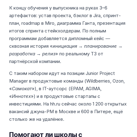
К концу обучения у выпускника на руках 3–6
артефактов: устав проекта, бэклог в Jira, спринт-
план, roadmap в Miro, диаграмма Ганта, презентация
итогов спринта стейкхолдерам. По полным
программам добавляется дипломный кейс —
сквозная история «
инициация → планирование →
разработка → релиз
» по реальному ТЗ от
партнёрской компании.
С таким набором идут на позиции Junior Project
Manager в продуктовые команды (Wildberries, Ozon,
«
Самокат
»), в IT-аутсорс (EPAM, AGIMA,
«
Иннотех
») и в продуктовые стартапы с
инвестициями. На hh.ru сейчас около 1 200 открытых
вакансий джуна-PM в Москве и 600 в Питере, ещё
столько же на удалёнке.
Помогают ли школы с