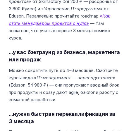
проектов
» от Skillfactory (38 200 ₽ — рассрочка от
3 800 ₽/мес) и «
Управление IT-продуктом
» от
Eduson. Параллельно прочитайте roadmap
«
Как
стать менеджером проектов с нуля
»
— там
пошагово, что учить в первые 3 месяца помимо
курса.
…у вас бэкграунд из бизнеса, маркетинга
или продаж
Можно сократить путь до 4–6 месяцев. Смотрите
курсы вида «
IT-менеджмент — переподготовка
»
(Eduson, 54 980 ₽) — они пропускают вводный блок
про продукты и сразу дают agile, бэклог и работу с
командой разработки.
…нужна быстрая переквалификация за
3 месяца