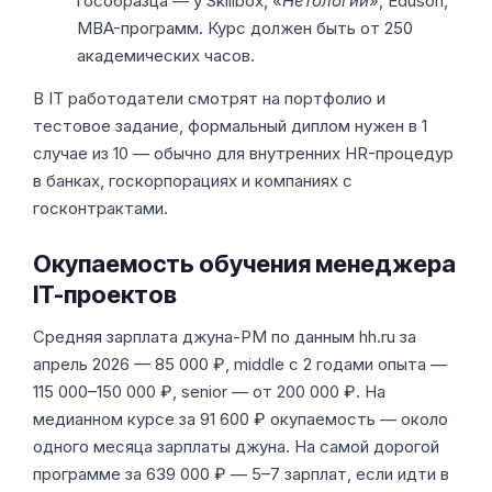
гособразца — у Skillbox, «
Нетологии
», Eduson,
MBA-программ. Курс должен быть от 250
академических часов.
В IT работодатели смотрят на портфолио и
тестовое задание, формальный диплом нужен в 1
случае из 10 — обычно для внутренних HR-процедур
в банках, госкорпорациях и компаниях с
госконтрактами.
Окупаемость обучения менеджера
IT-проектов
Средняя зарплата джуна-PM по данным hh.ru за
апрель 2026 — 85 000 ₽, middle с 2 годами опыта —
115 000–150 000 ₽, senior — от 200 000 ₽. На
медианном курсе за 91 600 ₽ окупаемость — около
одного месяца зарплаты джуна. На самой дорогой
программе за 639 000 ₽ — 5–7 зарплат, если идти в