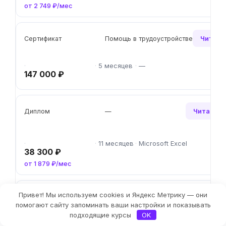
от 2 749 ₽/мес
Читать
Сертификат
Помощь в трудоустройстве
5 месяцев
—
147 000 ₽
Читать о
Диплом
—
11 месяцев
Microsoft Excel
38 300 ₽
от 1 879 ₽/мес
Привет! Мы используем cookies и Яндекс Метрику — они
Читать
Диплом
Помощь в трудоустройстве
Фильтры
помогают сайту запоминать ваши настройки и показывать
подходящие курсы
OK
7 месяцев
Upstream