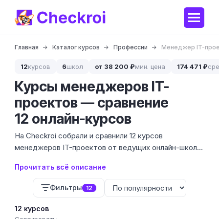
Главная
Каталог курсов
Профессии
Менеджер IT-про
12
курсов
6
школ
от 38 200 ₽
мин. цена
174 471 ₽
сре
Курсы менеджеров IT-
проектов — сравнение
12 онлайн-курсов
На Checkroi собрали и сравнили 12 курсов
менеджеров IT-проектов от ведущих онлайн-школ
— с ценами от 38 200 ₽ до 639 000 ₽,
Прочитать всё описание
длительностью от 3 до 14 месяцев и подробной
разбивкой по программам, инструментам и
Фильтры
12
трудоустройству.
12 курсов