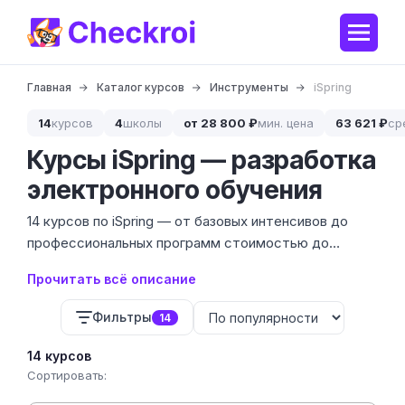
Главная
Каталог курсов
Инструменты
iSpring
14
курсов
4
школы
от 28 800 ₽
мин. цена
63 621 ₽
ср
Курсы iSpring — разработка
электронного обучения
14 курсов по iSpring — от базовых интенсивов до
профессиональных программ стоимостью до
99 612 ₽. Мы собрали предложения от 2 ведущих
Прочитать всё описание
школ, которые обучают работе с конструктором
курсов iSpring Suite и системе управления обучением
Фильтры
14
iSpring Learn.
14 курсов
Сортировать: