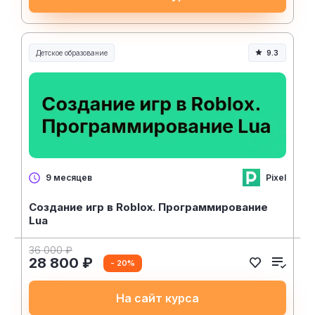
Детское образование
9.3
Pixel
9 месяцев
Создание игр в Roblox. Программирование
Lua
36 000 ₽
28 800 ₽
- 20%
На сайт курса