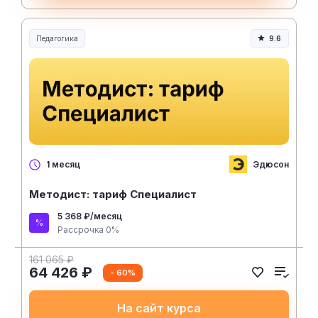
Педагогика
9.6
Образование и педагогика
Эдюсон
1 месяц
Методист: тариф Специалист
5 368 ₽/месяц
Рассрочка 0%
161 065 ₽
64 426 ₽
- 60%
На сайт курса