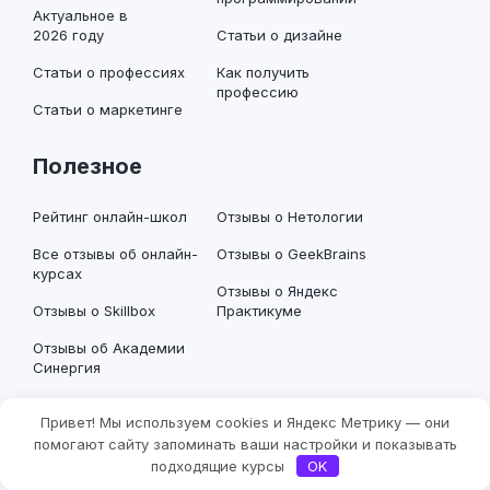
Актуальное в
2026 году
Статьи о дизайне
Статьи о профессиях
Как получить
профессию
Статьи о маркетинге
Полезное
Рейтинг онлайн-школ
Отзывы о Нетологии
Все отзывы об онлайн-
Отзывы о GeekBrains
курсах
Отзывы о Яндекс
Отзывы о Skillbox
Практикуме
Отзывы об Академии
Синергия
Информация
Привет! Мы используем cookies и Яндекс Метрику — они
Фильтры
помогают сайту запоминать ваши настройки и показывать
подходящие курсы
OK
Эксперты и авторы
СМИ и премии о