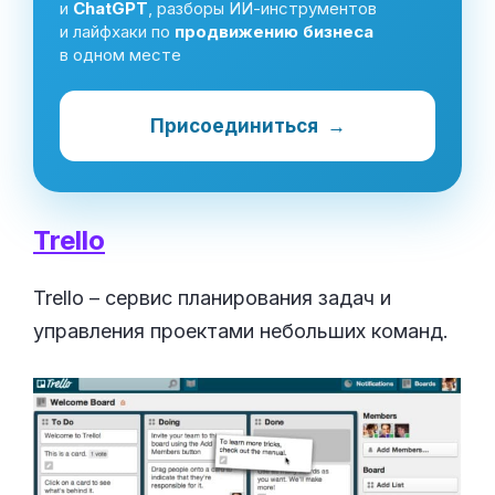
и
ChatGPT
, разборы ИИ-инструментов
и лайфхаки по
продвижению бизнеса
в одном месте
Присоединиться
→
Trello
Trello – сервис планирования задач и
управления проектами небольших команд.