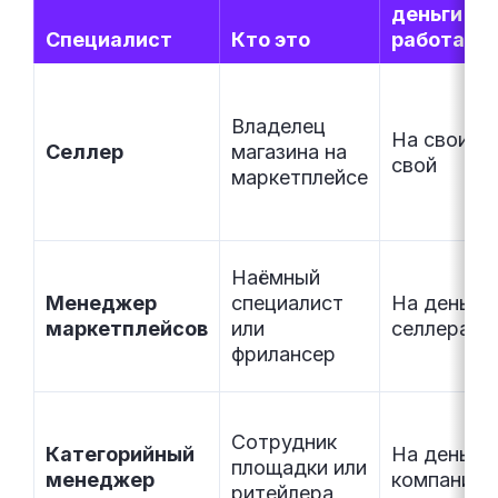
деньги
Специалист
Кто это
работает
Владелец
На свои, р
Селлер
магазина на
свой
маркетплейсе
Наёмный
Менеджер
специалист
На деньги
маркетплейсов
или
селлера
фрилансер
Сотрудник
Категорийный
На деньги
площадки или
менеджер
компании
ритейлера