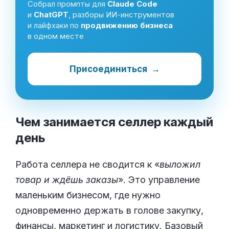
Собрал промпты для
Claude Code
и
ChatGPT
, разборы ИИ-инструментов
и лайфхаки по
продвижению бизнеса
в одном месте
Присоединиться
→
Чем занимается селлер каждый
день
Работа селлера не сводится к «
выложил
товар и ждёшь заказы
». Это управление
маленьким бизнесом, где нужно
одновременно держать в голове закупку,
финансы, маркетинг и логистику. Базовый