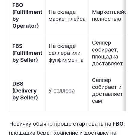
FBO
(Fulfillment
На складе
Маркетплейс
by
маркетплейса
полностью
Operator)
Селлер
FBS
На складе
собирает,
(Fulfillment
селлера или
площадка
by Seller)
фулфилмента
доставляет
Селлер
DBS
собирает и
(Delivery
У селлера
доставляет
by Seller)
сам
Новичку обычно проще стартовать на
FBO
:
площадка берёт хранение и доставку на