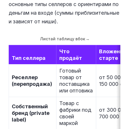
основные типы селлеров с ориентирами по
деньгам на входе (суммы приблизительные
и зависят от ниши).
Листай таблицу вбок
→
Что
Вложения 
Тип селлера
продаёт
старте
Готовый
Реселлер
товар от
от 50 000–
(перепродажа)
поставщика
150 000 ₽
или оптовика
Товар с
Собственный
фабрики под
от 300 000
бренд (private
своей
700 000 ₽
label)
маркой