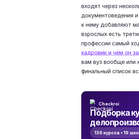
входят через нескол
документоведения и
к нему добавляют ма
взрослых есть трети
профессии самый хо
кадровик и чем он з
вам вуз вообще или 
финальный список вс
Checkroi
Подборка ку
делопроизв
136 курсов • 19 шк