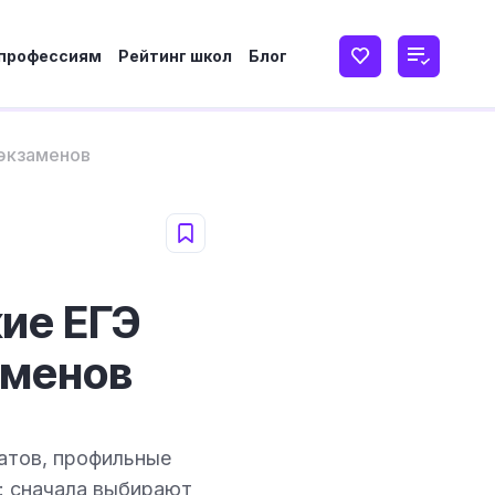
 профессиям
Рейтинг школ
Блог
 экзаменов
кие ЕГЭ
аменов
татов, профильные
т: сначала выбирают