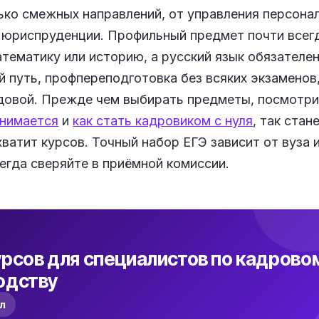
ько смежных направлений, от управления персона
 юриспруденции. Профильный предмет почти всег
тематику или историю, а русский язык обязателен
й путь, профпереподготовка без всяких экзаменов,
довой. Прежде чем выбирать предметы, посмотр
анимается
и
как стать кадровиком с нуля
, так стан
хватит курсов. Точный набор ЕГЭ зависит от вуза 
егда сверяйте в приёмной комиссии.
рсов для специалистов по кадрово
одству
ол