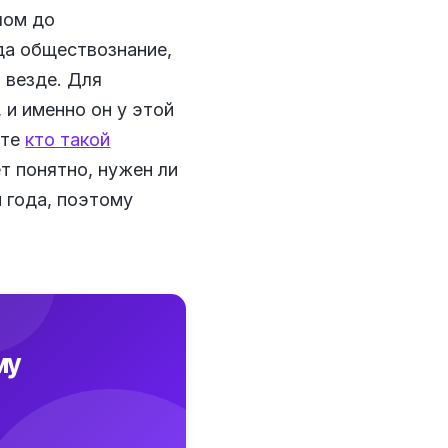
лом до
да обществознание,
 везде. Для
 и именно он у этой
ите
кто такой
ет понятно, нужен ли
и года, поэтому
му