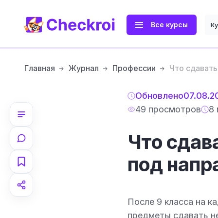
Все курсы
К
Главная
Журнал
Профессии
Что сдавать
Обновлено
07.08.2
49 просмотров
8 
Что сдав
под напр
После 9 класса на к
предметы сдавать не