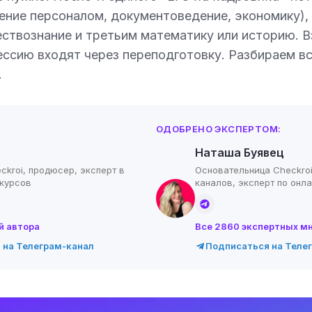
ение персоналом, документоведение, экономику), 
ествознание и третьим математику или историю. 
ессию входят через переподготовку. Разбираем все
.
ОДОБРЕНО ЭКСПЕРТОМ:
Наташа Буявец
ckroi, продюсер, эксперт в
Основательница Checkroi
-курсов
каналов, эксперт по онл
й автора
Все 2860 экспертных м
 на Телеграм-канал
Подписаться на Теле