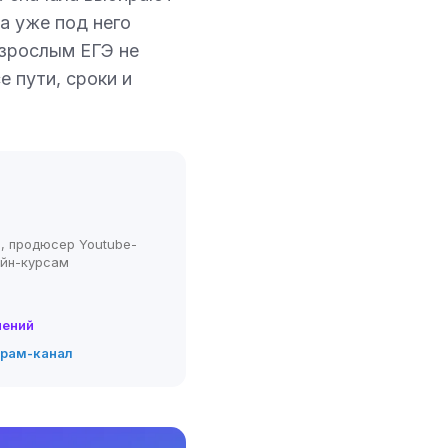
а уже под него
Взрослым ЕГЭ не
 пути, сроки и
, продюсер Youtube-
айн-курсам
нений
грам-канал