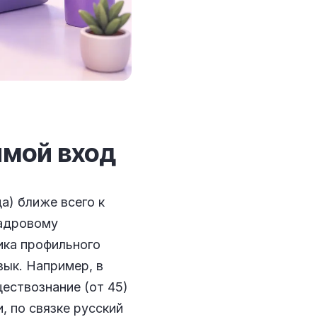
ямой вход
да) ближе всего к
кадровому
ика профильного
зык. Например, в
ществознание (от 45)
, по связке русский