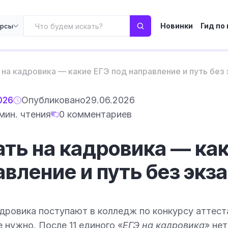
Новинки
Гид по
урсы
 на кадровика — какие ЕГЭ под направление и путь без
026
Опубликовано
29.06.2026
мин. чтения
0 комментариев
ать на кадровика — ка
авление и путь без экз
адровика поступают в колледж по конкурсу аттес
 нужно. После 11 единого «
ЕГЭ на кадровика
» не