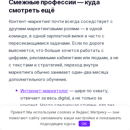
Смежные профессии — куда
смотреть ещё
Контент-маркетинг почти всегда соседствует с
другими маркетинговыми ролями — в одной
команде, в одной зарплатной вилке и часто с
пересекающимися задачами. Если по дороге
выясняется, что больше хочется работать с
цифрами, рекламными кабинетами или людьми, а не
с текстами и стратегией, переход внутри
маркетинга обычно занимает один-два месяца
дополнительного обучения.
Интернет-маркетолог
— шире по охвату,
отвечает за весь digital, а не только за
контент. Часто следующая ступень для тех,
Привет! Мы используем cookies и Яндекс Метрику — они
кому стало тесно в редакторской роли.
Фильтры
помогают сайту запоминать ваши настройки и показывать
Таргетолог
— ближайший «
сосед по команде
».
подходящие курсы
OK
Если контент-маркетолог решает, что