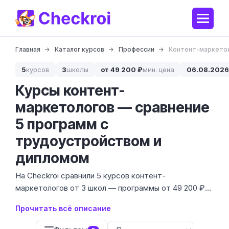
Главная
Каталог курсов
Профессии
Контент-маркето
5
курсов
3
школы
от 49 200 ₽
мин. цена
06.08.2026
Курсы контент-
маркетологов — сравнение
5 программ с
трудоустройством и
дипломом
На Checkroi сравнили 5 курсов контент-
маркетологов от 3 школ — программы от 49 200 ₽
до 88 140 ₽, длительность от 1 до 14 месяцев,
Прочитать всё описание
форматы с наставником и в самостоятельном
темпе.