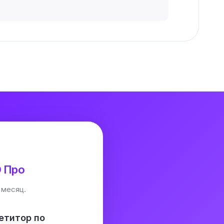
O Про
 месяц.
етитор по