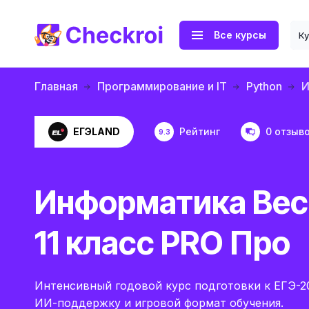
Все курсы
К
Главная
Программирование и IT
Python
И
ЕГЭLAND
Рейтинг
0 отзыв
9.3
Информатика Вес
11 класс PRO Про
Интенсивный годовой курс подготовки к ЕГЭ-2
ИИ-поддержку и игровой формат обучения.