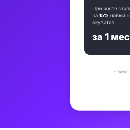
При росте зарп
на
15%
новый н
окупится
за
1 ме
* Расчёт