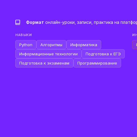
Формат
онлайн-уроки, записи, практика на платф
НАВЫКИ
И
Python
Алгоритмы
Информатика
Информационные технологии
Подготовка к ЕГЭ
Подготовка к экзаменам
Программирование