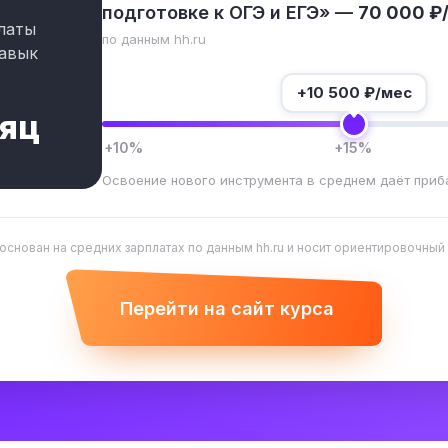
подготовке к ОГЭ и ЕГЭ» —
70 000 ₽
латы
по данным hh.ru
авык
+
10 500
₽/мес
сяц
+10%
+15%
Освоение нового инструмента в среднем даёт приб
 основан на средних зарплатах по данным hh.ru и носит ориентировочный
Перейти на сайт курса