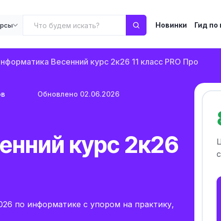
Новинки
Гид по
урсы
нформатика Весенний курс 2к26 11 класс PRO Про
ов
Обновлено 02.06.2026
енний курс 2к26
с
026 по информатике с упором на практику,