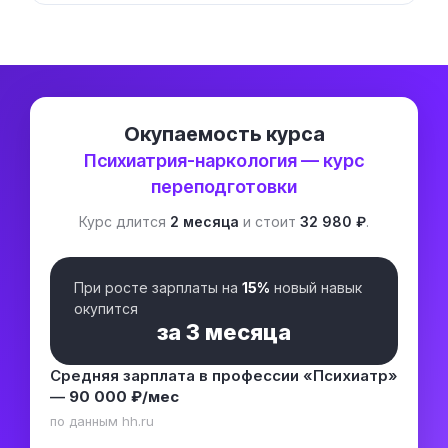
Окупаемость курса
Психиатрия-наркология — курс
переподготовки
Курс длится
2 месяца
и стоит
32 980 ₽
.
При росте зарплаты на
15%
новый навык
окупится
за
3 месяца
Средняя зарплата в профессии «Психиатр»
—
90 000 ₽/мес
по данным hh.ru