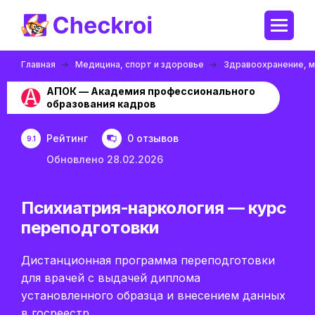
Главная
Медицина, спорт и здоровье
Здравоохранение, м
АПОК — Академия профессионального
образования кадров
Рейтинг
0 отзывов
9.1
Обновлено 28.02.2026
Психиатрия-наркология — курс
переподготовки
Дистанционная программа переподготовки
для врачей с выдачей диплома
установленного образца и внесением данных
в госреестр.