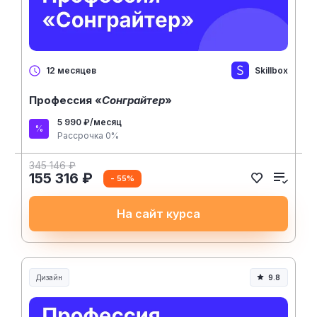
Skillbox
12 месяцев
Профессия «
Сонграйтер
»
5 990 ₽/месяц
Рассрочка 0%
345 146 ₽
155 316 ₽
- 55%
На сайт курса
Дизайн
9.8