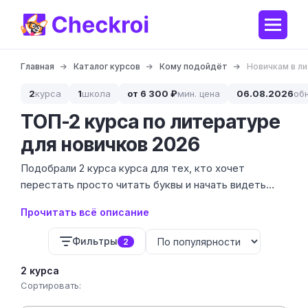
Главная
Каталог курсов
Кому подойдёт
Новичкам в л
2
курса
1
школа
от 6 300 ₽
мин. цена
06.08.2026
об
ТОП-2 курса по литературе
для новичков 2026
Подобрали 2 курса курса для тех, кто хочет
перестать просто читать буквы и начать видеть
подтексты. Цены на обучение начинаются от 5 400
Прочитать всё описание
до 9 100 ₽, так что вход в мир большой литературы
обойдется дешевле похода в книжный за
Фильтры
2
подарочным изданием.
2 курса
Сортировать: