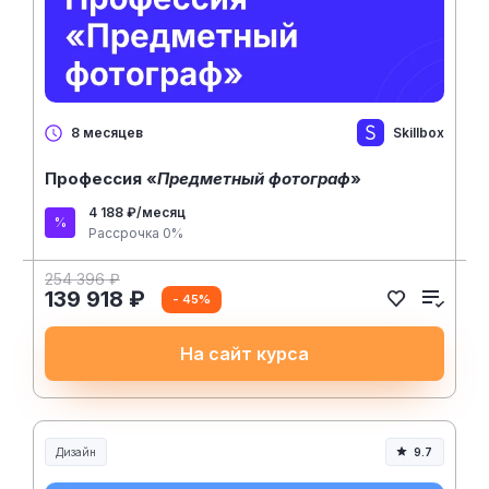
Skillbox
8 месяцев
Профессия «
Предметный фотограф
»
4 188 ₽/месяц
Рассрочка 0%
254 396 ₽
139 918 ₽
- 45%
На сайт курса
Дизайн
9.7