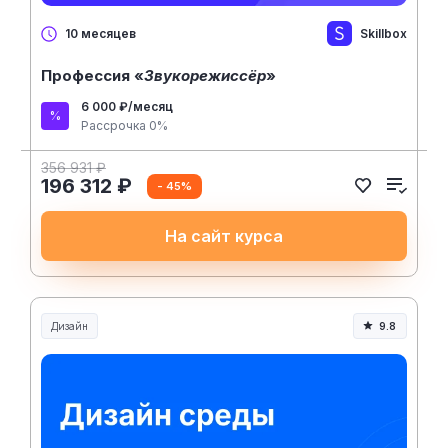
Skillbox
10 месяцев
Профессия «
Звукорежиссёр
»
6 000 ₽/месяц
Рассрочка 0%
356 931 ₽
196 312 ₽
- 45%
На сайт курса
Дизайн
9.8