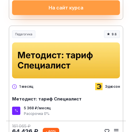
На сайт курса
Педагогика
9.6
Образование и педагогика
Эдюсон
1 месяц
Методист: тариф Специалист
5 368 ₽/месяц
Рассрочка 0%
161 065 ₽
64 426 ₽
- 60%