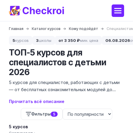
Главная
Каталог курсов
Кому подойдёт
Специалистам
5
курсов
3
школы
от 3 350 ₽
мин. цена
06.08.2026
о
ТОП-5 курсов для
специалистов с детьми
2026
5 курсов для специалистов, работающих с детьми
— от бесплатных ознакомительных модулей до
глубоких программ переподготовки за 81 800 ₽. Мы
Прочитать всё описание
собрали предложения от 3 проверенных школ,
которые специализируются на педагогике и детской
Фильтры
5
психологии.
5 курсов