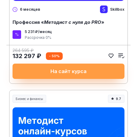
Skillbox
6 месяцев
Профессия «
Методист с нуля до PRO
»
5 231 ₽/месяц
Рассрочка 0%
264 595 ₽
132 297 ₽
- 50%
На сайт курса
Бизнес и финансы
9.7