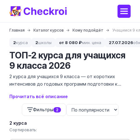
Главная
Каталог курсов
Кому подойдёт
Учащимся 9 к
2
курса
2
школы
от 8 080 ₽
мин. цена
27.07.2026
об
ТОП-2 курса для учащихся
9 класса 2026
2 курса для учащихся 9 класса — от коротких
интенсивов до годовых программ подготовки к
экзаменам. Мы собрали предложения 5
Прочитать всё описание
проверенных школ с ценами от 4 490 до 21 784 ₽,
чтобы вы могли выбрать формат под свой бюджет и
Фильтры
2
цели.
2 курса
Сортировать: