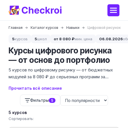
Главная
Каталог курсов
Навыки
Цифровой рисунок
5
курсов
5
школ
от 8 080 ₽
мин. цена
06.08.2026
об
Курсы цифрового рисунка
— от основ до портфолио
5 курсов по цифровому рисунку — от бюджетных
модулей за 8 080 ₽ до серьезных программ за
83 720 ₽. Это навык создания иллюстраций,
Прочитать всё описание
концепт-арта и персонажей с помощью
графического планшета и софта.
Фильтры
5
5 курсов
Сортировать: