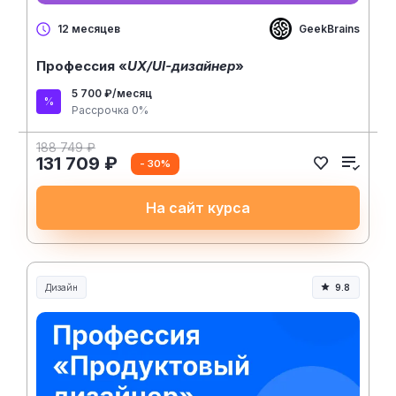
GeekBrains
12 месяцев
Профессия «
UX/UI-дизайнер
»
5 700 ₽/месяц
Рассрочка 0%
188 749 ₽
131 709 ₽
- 30%
На сайт курса
Дизайн
9.8