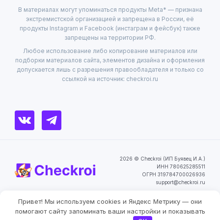
В материалах могут упоминаться продукты Meta* — признана
экстремистской организацией и запрещена в России, её
продукты Instagram и Facebook (инстаграм и фейсбук) также
запрещены на территории РФ.
Любое использование либо копирование материалов или
подборки материалов сайта, элементов дизайна и оформления
допускается лишь с разрешения правообладателя и только со
ссылкой на источник: checkroi.ru
2026 © Checkroi (ИП Буявец И.А.)
ИНН 780625285511
ОГРН 319784700026936
support@checkroi.ru
Привет! Мы используем cookies и Яндекс Метрику — они
Пользовательское
Политика
Согласие на обработку
соглашение
конфиденциальности
персональных данных
помогают сайту запоминать ваши настройки и показывать