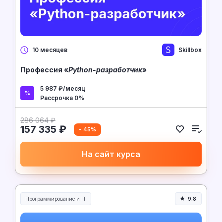
Skillbox
10 месяцев
Профессия «
Python-разработчик
»
5 987 ₽/месяц
Рассрочка 0%
286 064 ₽
157 335 ₽
- 45%
На сайт курса
Программирование и IT
9.8