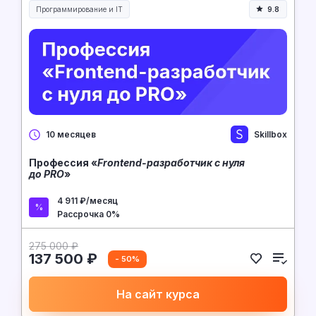
Программирование и IT
9.8
Skillbox
10 месяцев
Профессия «
Frontend-разработчик с нуля
до PRO
»
4 911 ₽/месяц
Рассрочка 0%
275 000 ₽
137 500 ₽
- 50%
На сайт курса