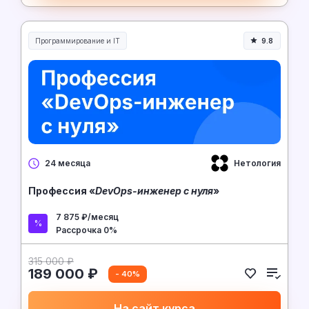
Программирование и IT
9.8
Нетология
24 месяца
Профессия «
DevOps-инженер с нуля
»
7 875 ₽/месяц
Рассрочка 0%
315 000 ₽
189 000 ₽
- 40%
На сайт курса