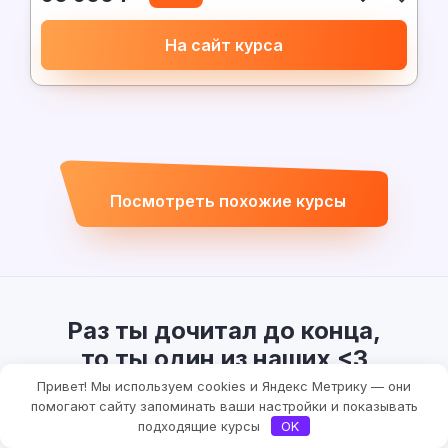
На сайт курса
Посмотреть похожие курсы
Раз ты дочитал до конца,
то ты один из наших <3
Привет! Мы используем cookies и Яндекс Метрику — они
Поэтому я готов показать тебе изнутри, как
помогают сайту запоминать ваши настройки и показывать
подходящие курсы
OK
строю Checkroi на нейросетях: цифры,