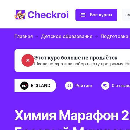
Все курсы
К
Главная
Детское образование
Подготовка 
Этот курс больше не продаётся
✗
Школа прекратила набор на эту программу. Н
ЕГЭLAND
Рейтинг
0 отзыв
9.1
Химия Марафон 2