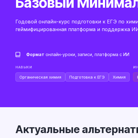
Базовый Минима
Годовой онлайн-курс подготовки к ЕГЭ по хими
геймифицированная платформа и поддержка ИИ
Формат
онлайн-уроки, записи, платформа с ИИ
НАВЫКИ
И
Органическая химия
Подготовка к ЕГЭ
Химия
Актуальные альтернат