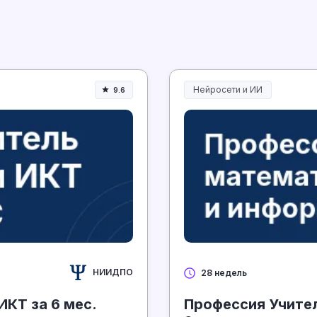
Нейросети и ИИ
9.6
Нейросети и искусственный 
НИИДПО
28 недель
КТ за 6 мес.
Профессия Учител