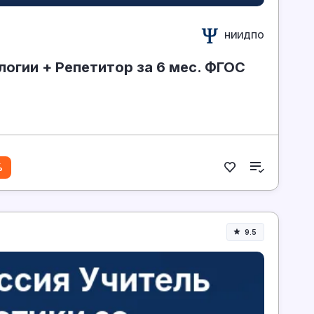
НИИДПО
логии + Репетитор за 6 мес. ФГОС
%
9.5