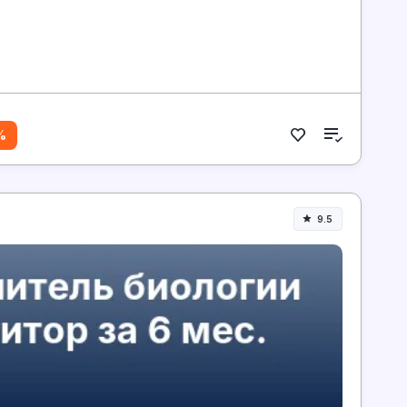
%
9.5