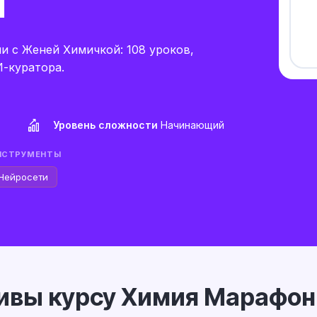
л
и с Женей Химичкой: 108 уроков,
-куратора.
Уровень сложности
Начинающий
НСТРУМЕНТЫ
Нейросети
ивы курсу Химия Марафон 