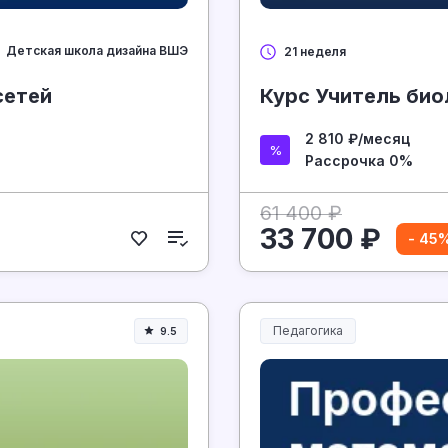
Детская школа дизайна ВШЭ
21 неделя
сетей
Курс Учитель био
2 810 ₽/месяц
Рассрочка 0%
61 400 ₽
33 700 ₽
- 45
Педагогика
9.5
Образование и педагогика