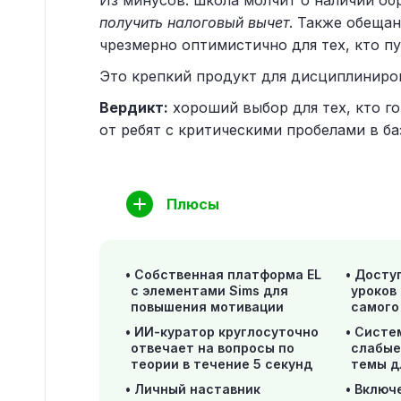
Из минусов: школа молчит о наличии об
получить налоговый вычет
. Также обещан
чрезмерно оптимистично для тех, кто пу
Это крепкий продукт для дисциплиниро
Вердикт:
хороший выбор для тех, кто г
от ребят с критическими пробелами в ба
Плюсы
Собственная платформа EL
Доступ
с элементами Sims для
уроков
повышения мотивации
самого
ИИ-куратор круглосуточно
Систе
отвечает на вопросы по
слабые
теории в течение 5 секунд
темы д
Личный наставник
Включ