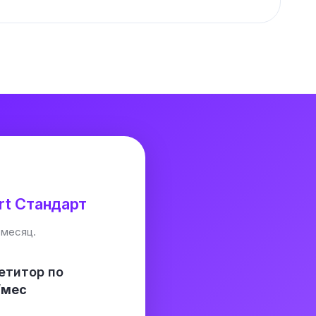
rt Стандарт
 месяц.
етитор по
/мес