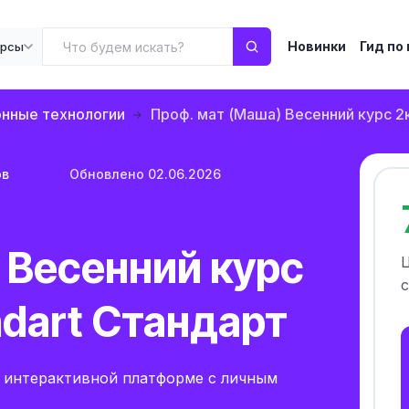
Новинки
Гид по
урсы
нные технологии
Проф. мат (Маша) Весенний курс 2к
ов
Обновлено 02.06.2026
 Весенний курс
с
ndart Стандарт
 интерактивной платформе с личным