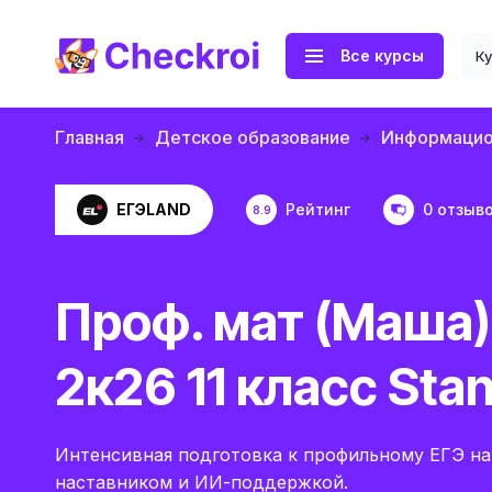
Все курсы
К
Главная
Детское образование
Информацио
ЕГЭLAND
Рейтинг
0 отзыв
8.9
Проф. мат (Маша)
2к26 11 класс Sta
Интенсивная подготовка к профильному ЕГЭ на
наставником и ИИ-поддержкой.