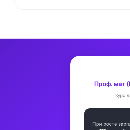
Проф. мат 
Курс 
При росте зарп