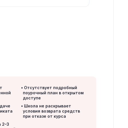
т
Отсутствует подробный
енной
поурочный план в открытом
е
доступе
ыдаче
Школа не раскрывает
фиката
условия возврата средств
при отказе от курса
а 2–3