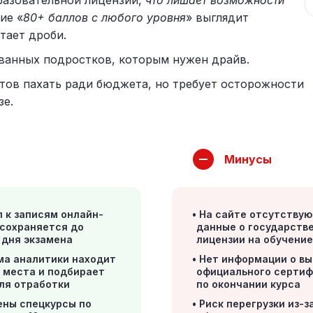
разовательной лицензии,
что лишает возможности
ие «
80+ баллов с любого уровня
» выглядит
тает дроби.
ванных подростков, которым нужен драйв.
отов пахать ради бюджета, но требует осторожности
зе.
Минусы
 к записям онлайн-
На сайте отсутствую
 сохраняется до
данные о государств
 дня экзамена
лицензии на обучени
ма аналитики находит
Нет информации о в
 места и подбирает
официального серти
ля отработки
по окончании курса
ены спецкурсы по
Риск перегрузки из-з