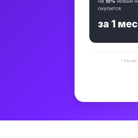
на
15%
новый н
окупится
за
1 ме
* Расчёт