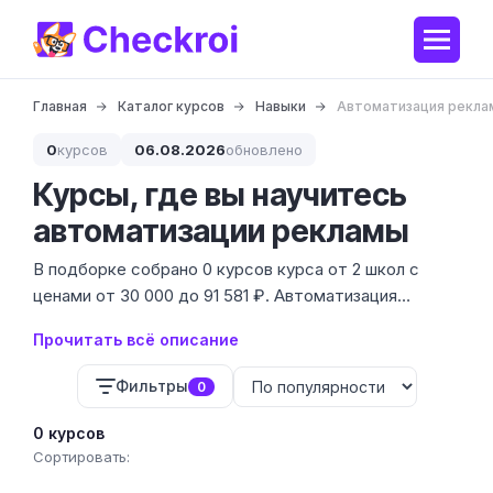
Главная
Каталог курсов
Навыки
Автоматизация рекла
0
курсов
06.08.2026
обновлено
Курсы, где вы научитесь
автоматизации рекламы
В подборке собрано 0 курсов курса от 2 школ с
ценами от 30 000 до 91 581 ₽. Автоматизация
рекламы — это не просто про «
нажать кнопку
», а
Прочитать всё описание
про умное управление ставками, работу с API и
избавление от рутины в кабинетах.
Фильтры
0
0 курсов
Сортировать: