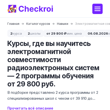
Главная
Каталог курсов
Навыки
Электромагнитная со
2
курса
2
школы
от 29 800 ₽
мин. цена
06.08.2026
о
Курсы, где вы научитесь
электромагнитной
совместимости
радиоэлектронных систем
— 2 программы обучения
от 29 800 руб.
В подборке представлено 2 курса программы от 2
специализированных школ с чеком от 39 910 до
50 400 ₽. Электромагнитная совместимость (ЭМС)
Прочитать всё описание