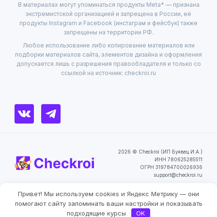
В материалах могут упоминаться продукты Meta* — признана
экстремистской организацией и запрещена в России, её
продукты Instagram и Facebook (инстаграм и фейсбук) также
запрещены на территории РФ.
Любое использование либо копирование материалов или
подборки материалов сайта, элементов дизайна и оформления
допускается лишь с разрешения правообладателя и только со
ссылкой на источник: checkroi.ru
2026 © Checkroi (ИП Буявец И.А.)
ИНН 780625285511
ОГРН 319784700026936
support@checkroi.ru
Привет! Мы используем cookies и Яндекс Метрику — они
Пользовательское
Политика
Согласие на обработку
соглашение
конфиденциальности
персональных данных
Фильтры
помогают сайту запоминать ваши настройки и показывать
подходящие курсы
OK