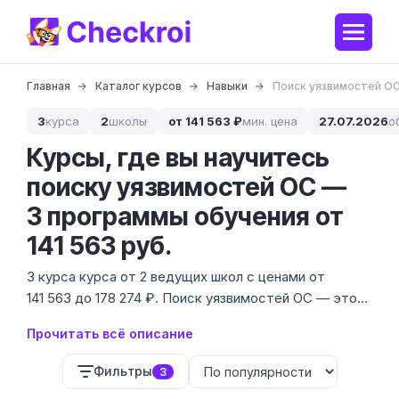
Главная
Каталог курсов
Навыки
Поиск уязвимостей О
3
курса
2
школы
от 141 563 ₽
мин. цена
27.07.2026
о
Курсы, где вы научитесь
поиску уязвимостей ОС —
3 программы обучения от
141 563 руб.
3 курса курса от 2 ведущих школ с ценами от
141 563 до 178 274 ₽. Поиск уязвимостей ОС — это
глубокий уровень кибербезопасности, где вы
Прочитать всё описание
учитесь находить бреши в Windows, Linux и их ядрах
раньше, чем это сделают хакеры.
Фильтры
3