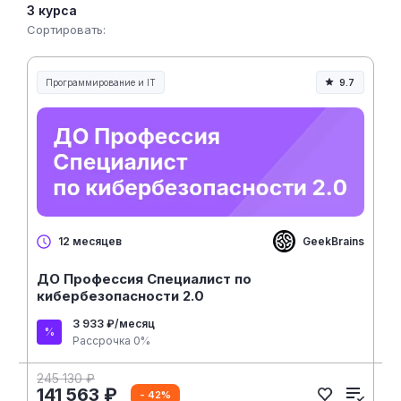
3 курса
Сортировать:
Программирование и IT
9.7
GeekBrains
12 месяцев
ДО Профессия Специалист по
кибербезопасности 2.0
3 933 ₽/месяц
Рассрочка 0%
245 130 ₽
141 563 ₽
- 42%