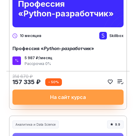
Skillbox
10 месяцев
Профессия «
Python-разработчик
»
5 987 ₽/месяц
Рассрочка 0%
314 670 ₽
157 335 ₽
- 50%
На сайт курса
Аналитика и Data Science
9.9