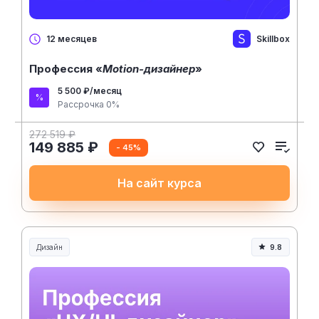
Skillbox
12 месяцев
Профессия «
Motion-дизайнер
»
5 500 ₽/месяц
Рассрочка 0%
272 519 ₽
149 885 ₽
- 45%
На сайт курса
Дизайн
9.8