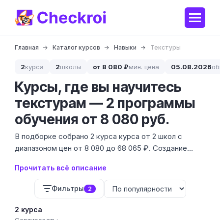
Главная
Каталог курсов
Навыки
Текстуры
2
курса
2
школы
от 8 080 ₽
мин. цена
05.08.2026
об
Курсы, где вы научитесь
текстурам — 2 программы
обучения от 8 080 руб.
В подборке собрано 2 курса курса от 2 школ с
диапазоном цен от 8 080 до 68 065 ₽. Создание
текстур — это база для 3D-художников,
Прочитать всё описание
геймдизайнеров и визуализаторов, без которой
любая модель останется лишь серым пластиком.
Фильтры
2
2 курса