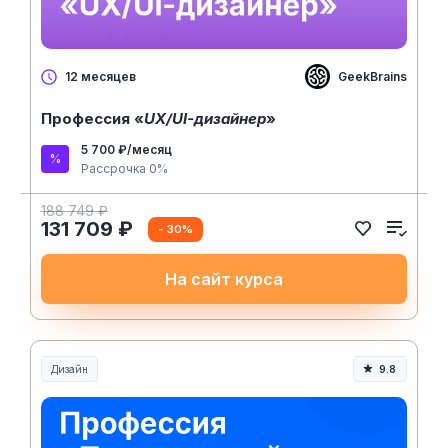
GeekBrains
12 месяцев
Профессия «
UX/UI-дизайнер
»
5 700 ₽/месяц
Рассрочка 0%
188 749 ₽
131 709 ₽
- 30%
На сайт курса
Дизайн
9.8