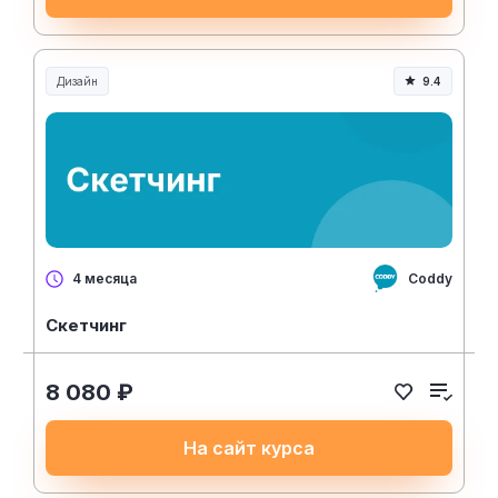
Дизайн
9.4
Coddy
4 месяца
Скетчинг
8 080 ₽
На сайт курса