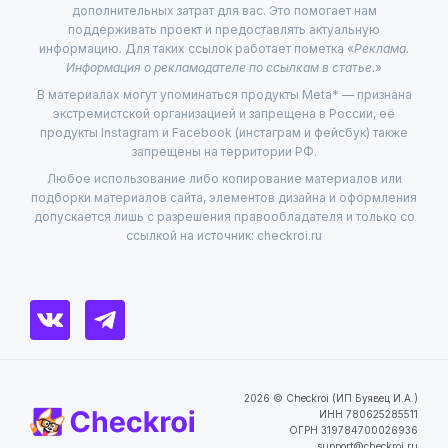
дополнительных затрат для вас. Это помогает нам
поддерживать проект и предоставлять актуальную
информацию. Для таких ссылок работает пометка «
Реклама.
Информация о рекламодателе по ссылкам в статье.
»
В материалах могут упоминаться продукты Meta* — признана
экстремистской организацией и запрещена в России, её
продукты Instagram и Facebook (инстаграм и фейсбук) также
запрещены на территории РФ.
Любое использование либо копирование материалов или
подборки материалов сайта, элементов дизайна и оформления
допускается лишь с разрешения правообладателя и только со
ссылкой на источник: checkroi.ru
2026 © Checkroi (ИП Буявец И.А.)
ИНН 780625285511
ОГРН 319784700026936
support@checkroi.ru