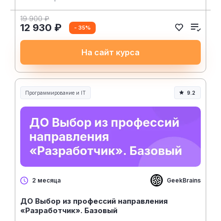
19 900 ₽
12 930 ₽
- 35%
На сайт курса
Программирование и IT
9.2
GeekBrains
2 месяца
ДО Выбор из профессий направления
«Разработчик». Базовый