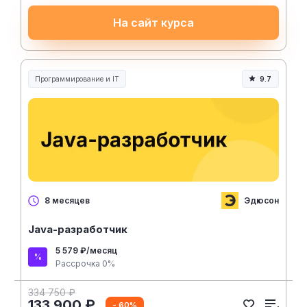
На сайт курса
Программирование и IT
9.7
Эдюсон
8 месяцев
Java-разработчик
5 579 ₽/месяц
Рассрочка 0%
334 750 ₽
133 900 ₽
- 60%