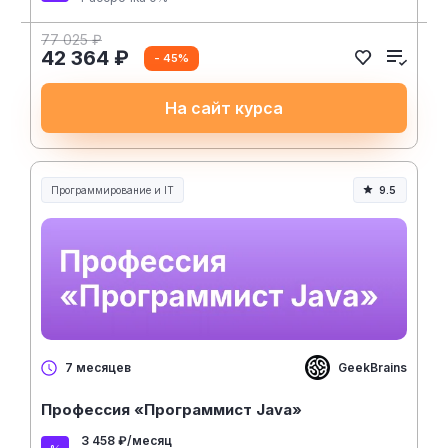
77 025 ₽
42 364 ₽
- 45%
На сайт курса
Программирование и IT
9.5
GeekBrains
7 месяцев
Профессия «Программист Java»
3 458 ₽/месяц