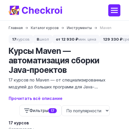
Главная
Каталог курсов
Инструменты
Maven
17
курсов
8
школ
от 12 930 ₽
мин. цена
129 330 ₽
ср
Курсы Maven —
автоматизация сборки
Java-проектов
17 курсов по Maven — от специализированных
модулей до больших программ для Java-
разработчиков. Ценовой диапазон варьируется от
Прочитать всё описание
53 676 до 195 160 ₽ в зависимости от глубины
погружения и наличия обратной связи. Инструмент
Фильтры
17
необходим для автоматизации сборки, управления
зависимостями и стандартизации структуры
17 курсов
проектов на Java.