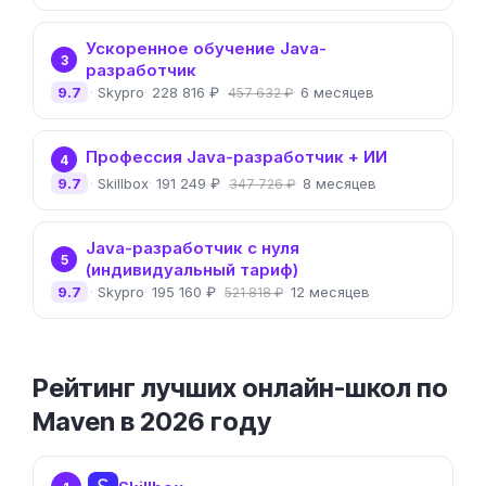
Ускоренное обучение Java-
3
разработчик
9.7
Skypro
228 816 ₽
6 месяцев
457 632 ₽
Профессия Java-разработчик + ИИ
4
9.7
Skillbox
191 249 ₽
8 месяцев
347 726 ₽
Java-разработчик с нуля
5
(индивидуальный тариф)
9.7
Skypro
195 160 ₽
12 месяцев
521 818 ₽
Рейтинг лучших онлайн-школ по
Maven в 2026 году