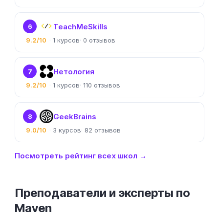
TeachMeSkills
6
9.2/10
1
0
Нетология
7
9.2/10
1
110
GeekBrains
8
9.0/10
3
82
Посмотреть рейтинг всех школ →
Преподаватели и эксперты по
Maven