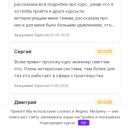
рассказала все подробно про курс, узнав что я
хотелбы пройти и друге курсы по
интересующим меня темам, рассказала про
них и для меня было большим удивлением, что…
Академия Эдюсон
20.06.2026
Сергей
10.0/10
Всем привет прохожу курс инженер сметчик
пто. Очень интересная система, тем более для
тех кто работает в сфере строительства
Академия Эдюсон
13.06.2026
Дмитрий
10.0/10
Привет! Мы используем cookies и Яндекс Метрику — они
Купил несколько курсов в академии. Удобная
Фильтры
помогают сайту запоминать ваши настройки и показывать
платформа и хорошо структурированная
подходящие курсы
OK
информация. Рекомендую!