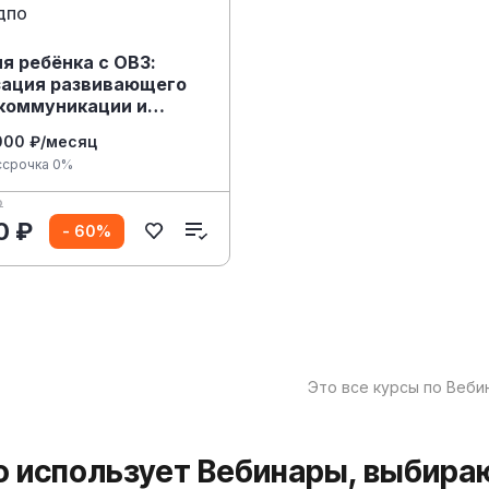
ДПО
я ребёнка с ОВЗ:
зация развивающего
 коммуникации и
детей раннего и
000 ₽/месяц
ьного возраста
ссрочка 0%
₽
0 ₽
- 60%
Это все курсы по Веби
то использует Вебинары, выбира