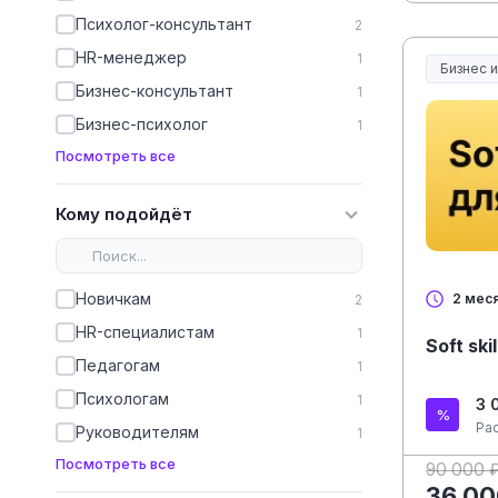
Психолог-консультант
2
HR-менеджер
1
Бизнес 
Бизнес-консультант
1
Бизнес-психолог
1
Посмотреть все
Кому подойдёт
Новичкам
2 мес
2
HR-специалистам
1
Soft sk
Педагогам
1
Психологам
1
3 
Ра
Руководителям
1
Посмотреть все
90 000 
36 00