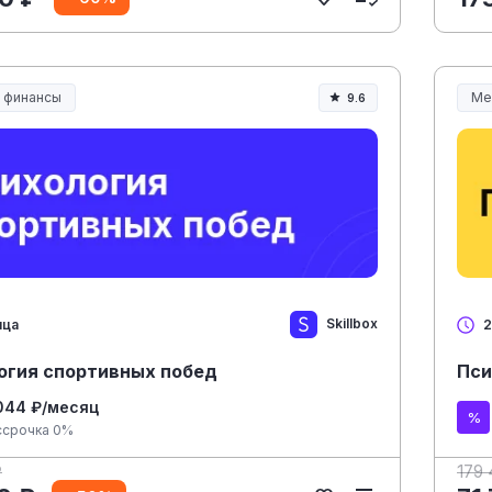
и финансы
Ме
9.6
Ме
Skillbox
яца
2
огия спортивных побед
Пси
044 ₽/месяц
ссрочка 0%
₽
179