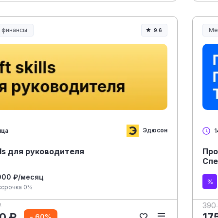
и финансы
Ме
9.6
Ме
Эдюсон
яца
1
ills для руководителя
Про
Спе
000 ₽/месяц
ссрочка 0%
₽
390
0 ₽
17
- 60%