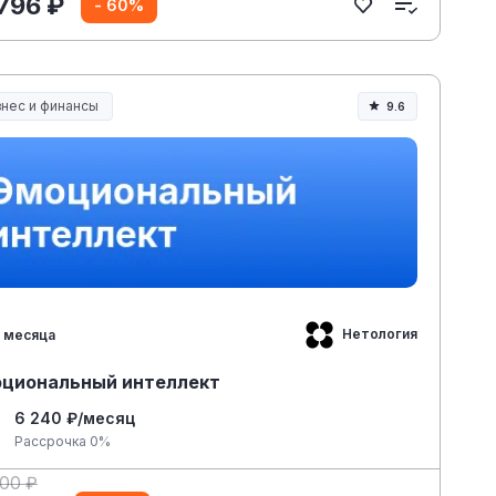
 796 ₽
- 60%
знес и финансы
9.6
Нетология
 месяца
циональный интеллект
6 240 ₽/месяц
Рассрочка 0%
400 ₽