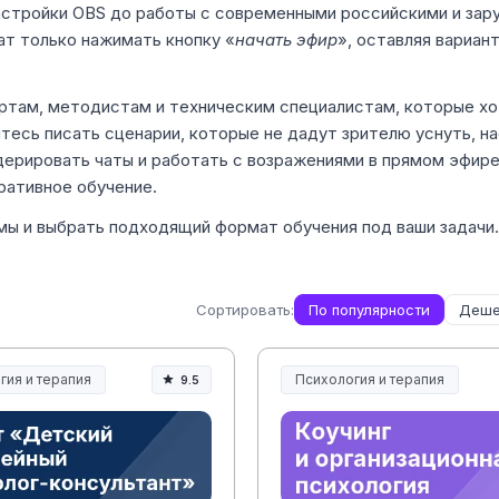
 настройки OBS до работы с современными российскими и за
т только нажимать кнопку «
начать эфир
», оставляя вариан
ртам, методистам и техническим специалистам, которые хо
тесь писать сценарии, которые не дадут зрителю уснуть, н
дерировать чаты и работать с возражениями в прямом эфире
оративное обучение.
мы и выбрать подходящий формат обучения под ваши задачи.
Сортировать:
По популярности
Деше
гия и терапия
Психология и терапия
9.5