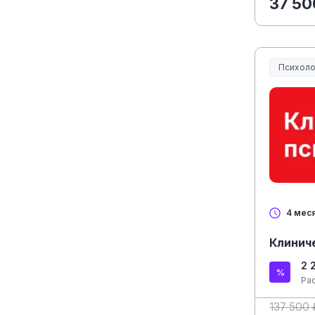
37 50
Психоло
4 мес
Клинич
2 
Ра
137 500 