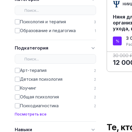
НИИ
Няня дл
Психология и терапия
3
органи
ухода,
Образование и педагогика
1
досуга 
3 
дошкол
Ра
Подкатегория
30 000 
12 00
Арт-терапия
2
Детская психология
2
Коучинг
2
Общая психология
2
Психодиагностика
2
Посмотреть все
Те, к
Навыки