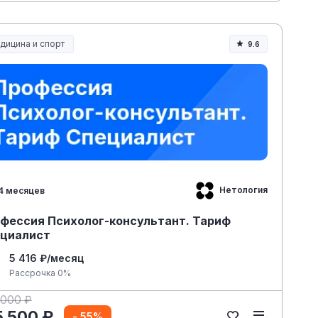
дицина и спорт
9.6
дицина, спорт и здоровье
Нетология
4 месяцев
фессия Психолог-консультант. Тариф
циалист
5 416 ₽/месяц
Рассрочка 0%
 000 ₽
5 500 ₽
- 55%