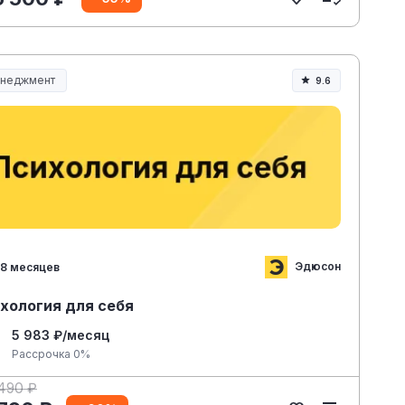
неджмент
9.6
неджмент и управление
Эдюсон
8 месяцев
хология для себя
5 983 ₽/месяц
Рассрочка 0%
 490 ₽