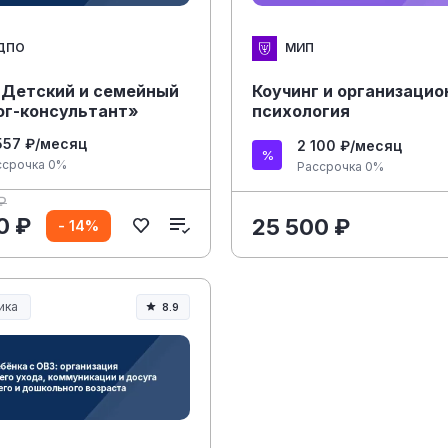
ДПО
МИП
«Детский и семейный
Коучинг и организацио
ог-консультант»
психология
557 ₽/месяц
2 100 ₽/месяц
ссрочка 0%
Рассрочка 0%
₽
0 ₽
25 500 ₽
- 14%
ика
8.9
ание и педагогика