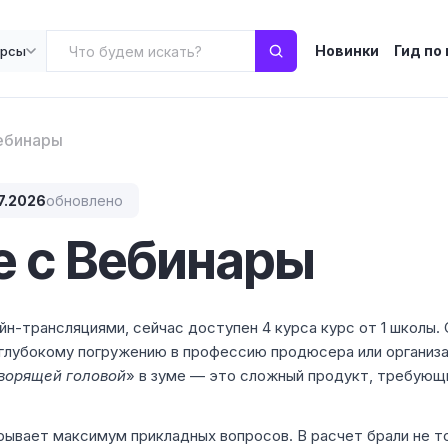
Новинки
Гид по
урсы
ебинары
7.2026
обновлено
е с Вебинары
йн-трансляциями, сейчас доступен 4 курса курс от 1 школы.
 глубокому погружению в профессию продюсера или организа
ворящей головой
» в зуме — это сложный продукт, требующ
крывает максимум прикладных вопросов. В расчет брали не т