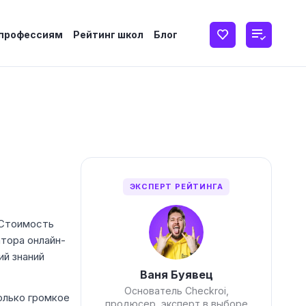
 профессиям
Рейтинг школ
Блог
ЭКСПЕРТ РЕЙТИНГА
 Стоимость
тора онлайн-
ий знаний
Ваня Буявец
Основатель Checkroi,
олько громкое
продюсер, эксперт в выборе