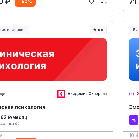
0 ₽
71
- 50%
гия и терапия
Би
9.6
Академия Синергия
яца
2
еская психология
Эмо
292 ₽/месяц
ссрочка 0%
₽
10 