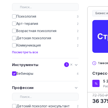
Бизнес 
Психология
3
Арт-терапия
2
Возрастная психология
2
Детская психология
2
Коммуникация
2
Посмотреть все
1 мес
Инструменты
✕
1
Стресс
Вебинары
4
5 
Ра
Профессии
72 750 ₽
36 37
Детский психолог-консультант
2