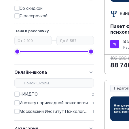
Со скидкой
НИИ
С рассрочкой
Пакет 
Цена в рассрочку
психол
—
8 
Ра
102 680 
88 74
Онлайн-школа
Педагог
Образов
НИИДПО
2
Институт прикладной психологии
1
Московский Институт Психологии
1
Категория