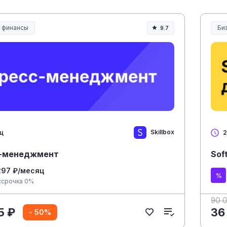
и финансы
Би
9.7
Skillbox
яц
2
-менеджмент
Sof
297 ₽/месяц
ссрочка 0%
90 
5 ₽
36
- 50%