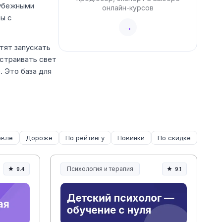
рубежными
онлайн-курсов
ты с
→
тят запускать
астраивать свет
. Это база для
вле
Дороже
По рейтингу
Новинки
По скидке
Психология и терапия
9.4
9.1