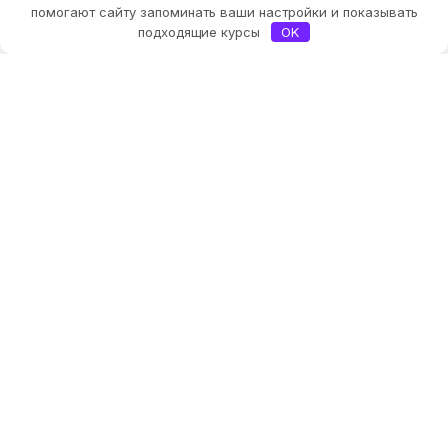
помогают сайту запоминать ваши настройки и показывать
подходящие курсы
OK
Эксперты и авторы
СМИ и премии о
Checkroi
О портале
Контакты
Методология рейтинга
курсов Checkroi
Добавить курс
Редакционная
политика Checkroi
Остались вопросы или пожелания?
Написать в Телеграм
Написать на почту
Этот сайт содержит партнёрские ссылки. Мы можем получить