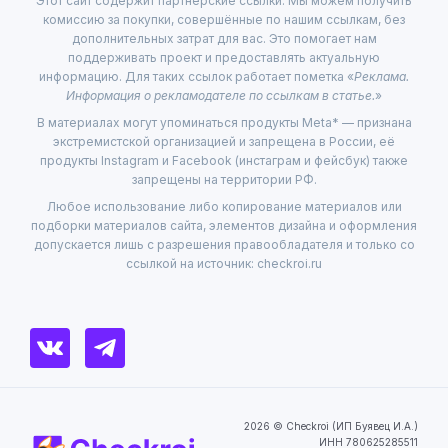
Этот сайт содержит партнёрские ссылки. Мы можем получить
комиссию за покупки, совершённые по нашим ссылкам, без
дополнительных затрат для вас. Это помогает нам
поддерживать проект и предоставлять актуальную
информацию. Для таких ссылок работает пометка «
Реклама.
Информация о рекламодателе по ссылкам в статье.
»
В материалах могут упоминаться продукты Meta* — признана
экстремистской организацией и запрещена в России, её
продукты Instagram и Facebook (инстаграм и фейсбук) также
запрещены на территории РФ.
Любое использование либо копирование материалов или
подборки материалов сайта, элементов дизайна и оформления
допускается лишь с разрешения правообладателя и только со
ссылкой на источник: checkroi.ru
2026 © Checkroi (ИП Буявец И.А.)
ИНН 780625285511