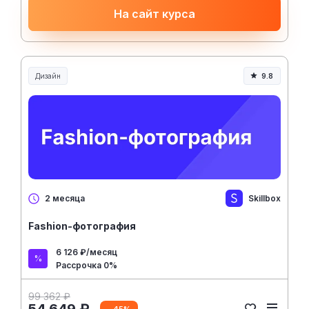
На сайт курса
Дизайн
9.8
Skillbox
2 месяца
Fashion-фотография
6 126 ₽/месяц
Рассрочка 0%
99 362 ₽
- 45%