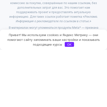
комиссию за покупки, совершённые по нашим ссылкам, без
дополнительных затрат для вас. Это помогает нам
поддерживать проект и предоставлять актуальную
информацию. Для таких ссылок работает пометка «
Реклама.
Информация о рекламодателе по ссылкам в статье.
»
В материалах могут упоминаться продукты Meta* — признана
экстремистской организацией и запрещена в России, её
Привет! Мы используем cookies и Яндекс Метрику — они
продукты Instagram и Facebook (инстаграм и фейсбук) также
помогают сайту запоминать ваши настройки и показывать
запрещены на территории РФ.
подходящие курсы
OK
Любое использование либо копирование материалов или
подборки материалов сайта, элементов дизайна и оформления
допускается лишь с разрешения правообладателя и только со
ссылкой на источник: checkroi.ru
2026 © Checkroi (ИП Буявец И.А.)
ИНН 780625285511