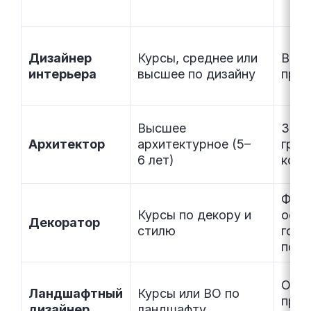
Дизайнер
Курсы, среднее или
Внут
интерьера
высшее по дизайну
прос
Высшее
Здан
Архитектор
архитектурное (5–
град
6 лет)
конт
Фина
Курсы по декору и
офо
Декоратор
стилю
гото
пом
Отк
Ландшафтный
Курсы или ВО по
прос
дизайнер
ландшафту