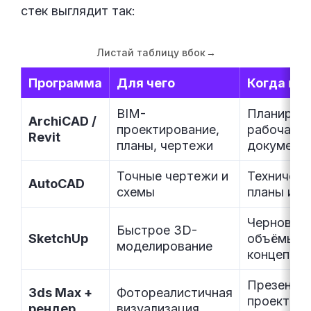
стек выглядит так:
Листай таблицу вбок
→
Программа
Для чего
Когда ну
BIM-
Планировк
ArchiCAD /
проектирование,
рабочая
Revit
планы, чертежи
документ
Точные чертежи и
Техническ
AutoCAD
схемы
планы и у
Черновые
Быстрое 3D-
SketchUp
объёмы и
моделирование
концепции
Презента
3ds Max +
Фотореалистичная
проекта
рендер
визуализация