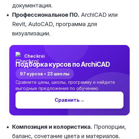
документация.
Профессиональное ПО.
ArchiCAD или
Revit, AutoCAD, программа для
визуализации.
Checkroi
Подборка курсов по ArchiCAD
97 курсов • 23 школы
Сравните цены, школы, программу и найдите
выгодные предложения по обучению
Сравнить
→
Композиция и колористика.
Пропорции,
баланс, сочетание цвета и материалов.