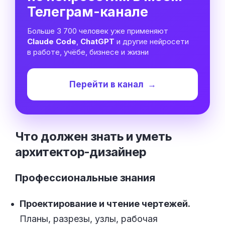
Телеграм-канале
Больше 3 700 человек уже применяют
Claude Code
,
ChatGPT
и другие нейросети
в работе, учёбе, бизнесе и жизни
Перейти в канал
→
Что должен знать и уметь
архитектор-дизайнер
Профессиональные знания
Проектирование и чтение чертежей.
Планы, разрезы, узлы, рабочая