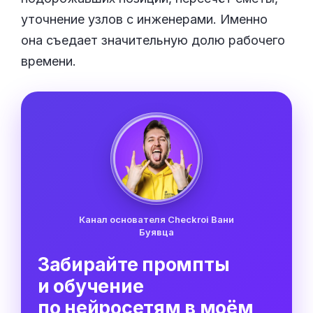
уточнение узлов с инженерами. Именно
она съедает значительную долю рабочего
времени.
Канал основателя Checkroi Вани
Буявца
Забирайте промпты
и обучение
по нейросетям в моём