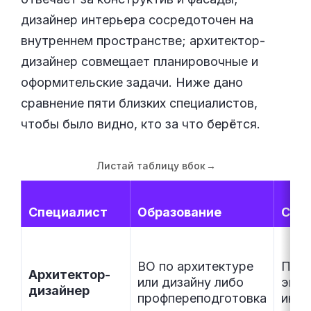
дизайнер интерьера сосредоточен на
внутреннем пространстве; архитектор-
дизайнер совмещает планировочные и
оформительские задачи. Ниже дано
сравнение пяти близких специалистов,
чтобы было видно, кто за что берётся.
Листай таблицу вбок
→
Специалист
Образование
С че
ВО по архитектуре
План
Архитектор-
или дизайну либо
экст
дизайнер
профпереподготовка
инте