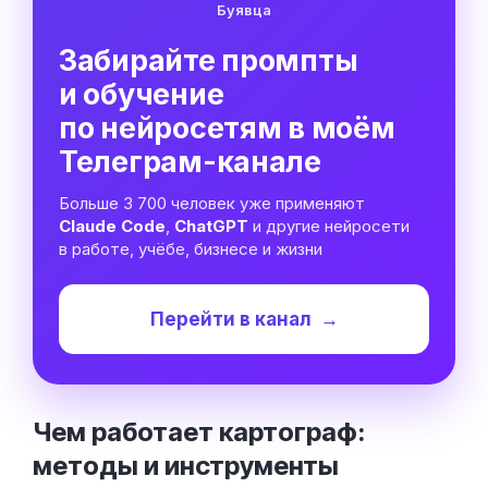
Буявца
Забирайте промпты
и обучение
по нейросетям в моём
Телеграм-канале
Больше 3 700 человек уже применяют
Claude Code
,
ChatGPT
и другие нейросети
в работе, учёбе, бизнесе и жизни
Перейти в канал
→
Чем работает картограф:
методы и
инструменты