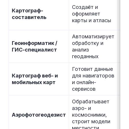
Создаёт и
Картограф-
40 
оформляет
составитель
80 
карты и атласы
Автоматизирует
Геоинформатик /
обработку и
90 
ГИС-специалист
анализ
180
геоданных
Готовит данные
Картограф веб- и
для навигаторов
80 
мобильных карт
и онлайн-
160
сервисов
Обрабатывает
аэро- и
60 
Аэрофотогеодезист
космоснимки,
120
строит модели
местности