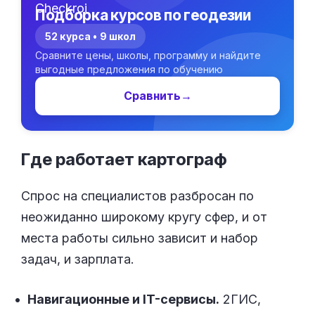
Подборка курсов по геодезии
52 курса • 9 школ
Сравните цены, школы, программу и найдите
выгодные предложения по обучению
Сравнить
→
Где работает
картограф
Спрос на специалистов разбросан по
неожиданно широкому кругу сфер, и от
места работы сильно зависит и набор
задач, и зарплата.
Навигационные и IT-сервисы.
2ГИС,