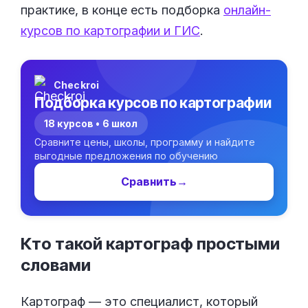
практике, в конце есть подборка
онлайн-
курсов по картографии и ГИС
.
Checkroi
Подборка курсов по картографии
18 курсов • 6 школ
Сравните цены, школы, программу и найдите
выгодные предложения по обучению
Сравнить
→
Кто такой картограф простыми
словами
Картограф — это специалист, который