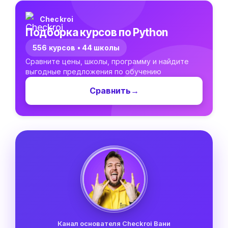
Checkroi
Подборка курсов по Python
556 курсов • 44 школы
Сравните цены, школы, программу и найдите
выгодные предложения по обучению
Сравнить
→
Канал основателя Checkroi Вани