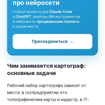
про нейросети
Собрал промпты для
Claude Code
и
ChatGPT
, разборы ИИ-инструментов
и лайфхаки по
продвижению бизнеса
в одном месте
Присоединиться
→
Чем занимается картограф:
основные
задачи
Рабочий набор картографа зависит от
места: в госпредприятии это
топографические карты и кадастр, в IT-