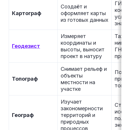
ГИС, 
Создаёт и
коорд
Картограф
оформляет карты
услов
из готовых данных
знаки
Измеряет
Тахео
координаты и
нивел
Геодезист
высоты, выносит
ГНСС
проект в натуру
приём
Снимает рельеф и
Поле
объекты
Топограф
прибо
местности на
топос
участке
Изучает
Стати
закономерности
иссле
Географ
территорий и
полев
природных
экспе
процессов