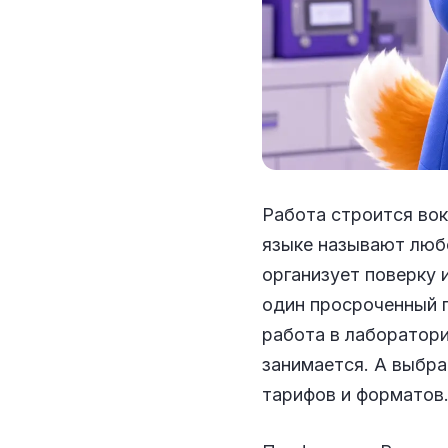
Работа строится во
языке называют любо
организует поверку 
один просроченный п
работа в лаборатор
занимается. А выбр
тарифов и форматов