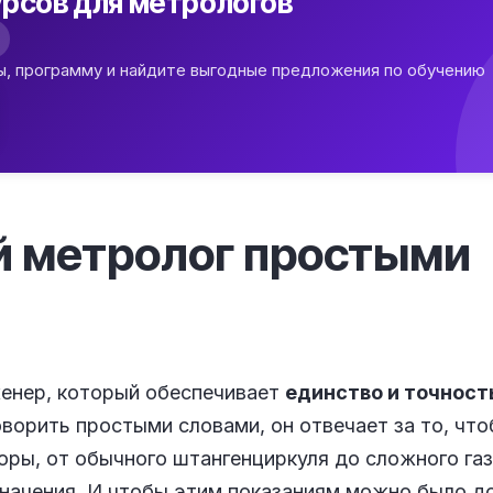
рсов для метрологов
ы, программу и найдите выгодные предложения по обучению
й метролог простыми
енер, который обеспечивает
единство и точност
оворить простыми словами, он отвечает за то, что
ры, от обычного штангенциркуля до сложного га
начения. И чтобы этим показаниям можно было до