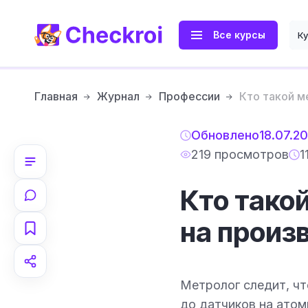
Все курсы
К
Главная
Журнал
Профессии
Кто такой м
Обновлено
18.07.2
219 просмотров
1
Кто такой
на произ
Метролог следит, чт
до датчиков на атом