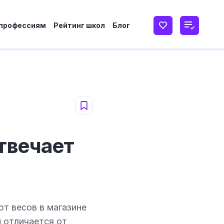
 профессиям
Рейтинг школ
Блог
отвечает
от весов в магазине
 отличается от