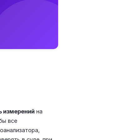
ь измерений
на
бы все
зоанализатора,
верять в суде, при