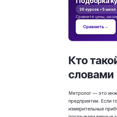
Подборка ку
20 курсов • 5 школ
Сравните цены, школ
Сравнить
→
Кто тако
словами
Метролог — это инж
предприятии. Если г
измерительные прибо
показывали верные з