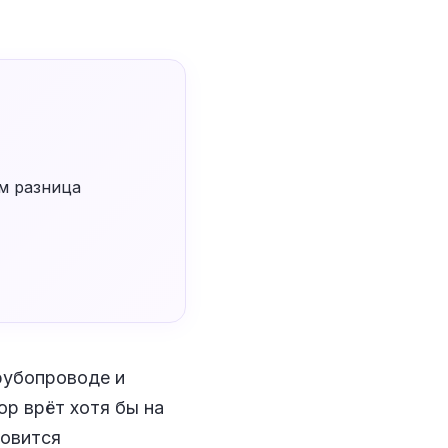
ём разница
трубопроводе и
ор врёт хотя бы на
новится