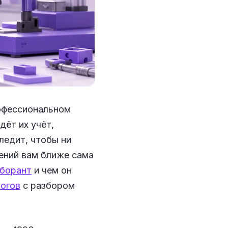
рофессиональном
дёт их учёт,
ледит, чтобы ни
рений вам ближе сама
аборант
и чем он
логов
с разбором