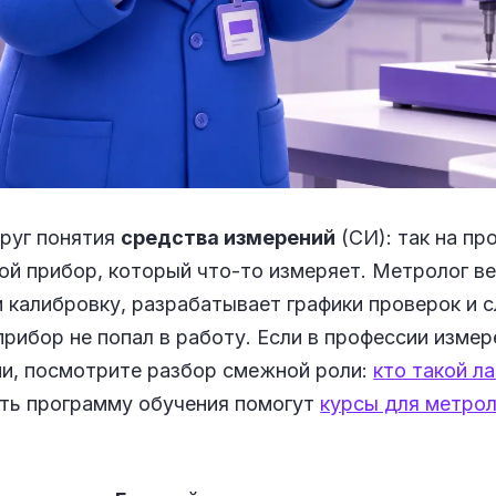
круг понятия
средства измерений
(СИ): так на п
й прибор, который что-то измеряет. Метролог ве
и калибровку, разрабатывает графики проверок и с
рибор не попал в работу. Если в профессии изме
ии, посмотрите разбор смежной роли:
кто такой л
ать программу обучения помогут
курсы для метро
.