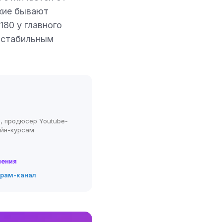
акие бывают
180 у главного
о стабильным
, продюсер Youtube-
айн-курсам
нения
грам-канал