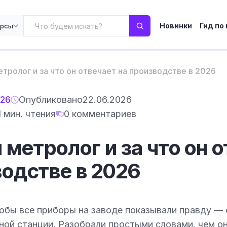
Новинки
Гид по
урсы
етролог и за что он отвечает на производстве в 2026
026
Опубликовано
22.06.2026
1 мин. чтения
0 комментариев
 метролог и за что он 
водстве в 2026
обы все приборы на заводе показывали правду — 
ной станции. Разобрали простыми словами, чем он