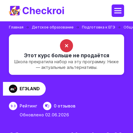
Главная
Детское образование
Подготовка к ЕГЭ
Обще
✗
Этот курс больше не продаётся
Школа прекратила набор на эту программу. Ниже
— актуальные альтернативы.
ЕГЭLAND
Рейтинг
0 отзывов
9.3
Обновлено 02.06.2026