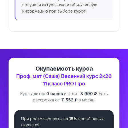
получали актуальную и объективную
информацию при выборе курса.
Окупаемость курса
Проф. мат (Саша) Весенний курс 2к26
11 класс PRO Про
Курс длится
0 часов
и стоит
8 990 ₽
. Есть
рассрочка от
11 552 ₽
в месяц.
При росте зарплаты на
15%
новый навык
окупится