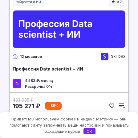
Нейросети и ИИ
9.7
Нейросети и искусственный интеллект
Skillbox
12 месяцев
Профессия Data scientist + ИИ
4 583 ₽/месяц
Рассрочка 0%
433 935 ₽
195 271 ₽
- 55%
Привет! Мы используем cookies и Яндекс Метрику — они
На сайт курса
помогают сайту запоминать ваши настройки и показывать
подходящие курсы
OK