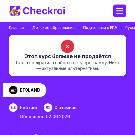
Главная
Детское образование
Подготовка к ЕГЭ
Русс
✗
Этот курс больше не продаётся
Школа прекратила набор на эту программу. Ниже
— актуальные альтернативы.
ЕГЭLAND
Рейтинг
0 отзывов
8.8
Обновлено 02.06.2026