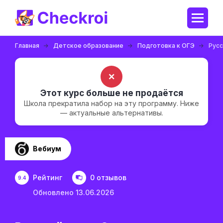
Главная
Детское образование
Подготовка к ОГЭ
Русс
✗
Этот курс больше не продаётся
Школа прекратила набор на эту программу. Ниже
— актуальные альтернативы.
Вебиум
Рейтинг
0 отзывов
9.4
Обновлено 13.06.2026