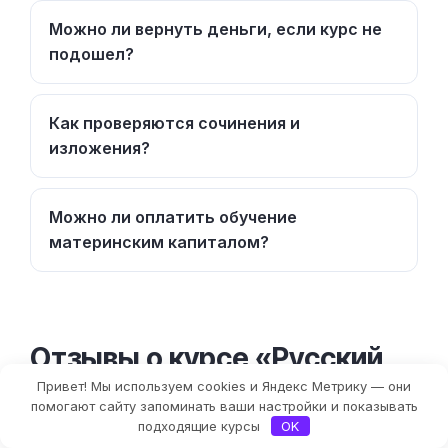
Можно ли вернуть деньги, если курс не
подошел?
Как проверяются сочинения и
изложения?
Можно ли оплатить обучение
материнским капиталом?
Отзывы о курсе «Русский
язык. Основа. Подготовка к
Привет! Мы используем cookies и Яндекс Метрику — они
помогают сайту запоминать ваши настройки и показывать
ОГЭ 2027 с июля»
подходящие курсы
OK