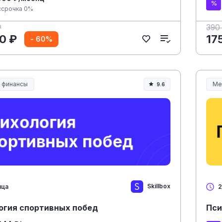
ссрочка 0%
₽
390
0 ₽
17
- 60%
и финансы
Ме
9.6
Ме
Skillbox
яца
2
огия спортивных побед
Пси