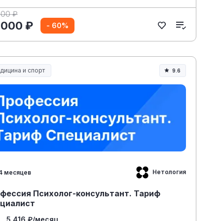
000 ₽
 000 ₽
- 60%
дицина и спорт
9.6
дицина, спорт и здоровье
Нетология
4 месяцев
фессия Психолог-консультант. Тариф
циалист
5 416 ₽/месяц