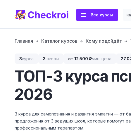
Все курсы
К
Главная
Каталог курсов
Кому подойдёт
3
курса
3
школы
от 12 500 ₽
мин. цена
27.0
ТОП-3 курса пс
2026
3 курса для самопознания и развития эмпатии — от б
предложения от 3 ведущих школ, которые помогут ра
профессиональным терапевтом.