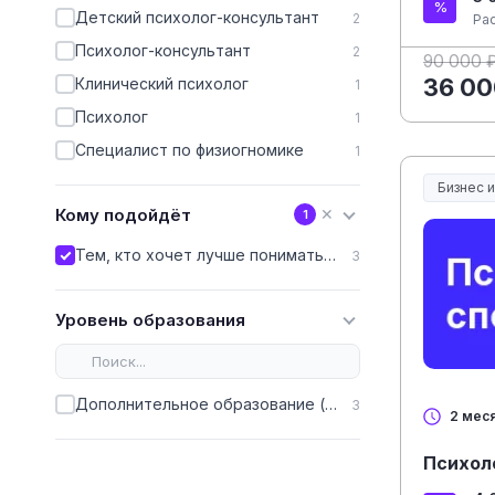
Детский психолог-консультант
2
Ра
Психолог-консультант
2
90 000 
36 00
Клинический психолог
1
Психолог
1
Специалист по физиогномике
1
Бизнес 
Кому подойдёт
✕
1
Тем, кто хочет лучше понимать себя и других
3
Уровень образования
Дополнительное образование (ДПО)
3
2 мес
Психол