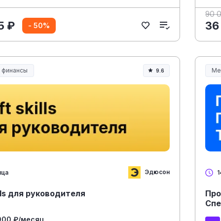
90 
5 ₽
36
- 50%
и финансы
Ме
9.6
Ме
Эдюсон
яца
1
ills для руководителя
Про
Спе
000 ₽/месяц