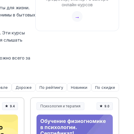
онлайн-курсов
ты для жизни.
енимы в бытовых
→
. Эти курсы
ся слышать
ожно всего за
вле
Дороже
По рейтингу
Новинки
По скидке
Психология и терапия
9.4
9.0