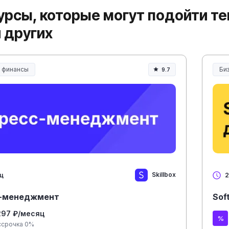
урсы, которые могут подойти те
и других
и финансы
Би
9.7
Skillbox
яц
2
-менеджмент
Sof
297 ₽/месяц
ссрочка 0%