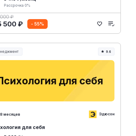
Рассрочка 0%
 000 ₽
5 500 ₽
- 55%
неджмент
9.6
неджмент и управление
Эдюсон
8 месяцев
хология для себя