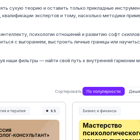
еять сухую теорию и оставить только прикладные инструмен
, квалификации экспертов и тому, насколько методики прим
интеллекту, психологии отношений и развитию софт скиллов
иться с выгоранием, выстроить личные границы или научить
я наши фильтры — найти свой путь к внутренней гармонии м
Сортировать:
По популярности
Деше
гия и терапия
Бизнес и финансы
9.5