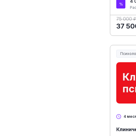
4 
Ра
75 000 
37 50
Психоло
4 мес
Клинич