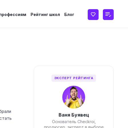
 профессиям
Рейтинг школ
Блог
ЭКСПЕРТ РЕЙТИНГА
брали
Ваня Буявец
 стать
Основатель Checkroi,
продюсер, эксперт в выборе