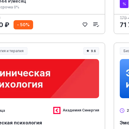
044 ₽/месяц
ссрочка 0%
₽
179
0 ₽
71
- 50%
гия и терапия
Би
9.6
Академия Синергия
яца
2
еская психология
Эмо