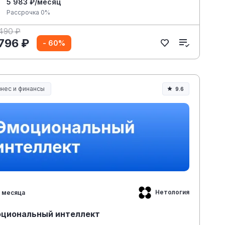
5 983 ₽/месяц
Рассрочка 0%
 490 ₽
 796 ₽
- 60%
знес и финансы
9.6
Нетология
 месяца
циональный интеллект