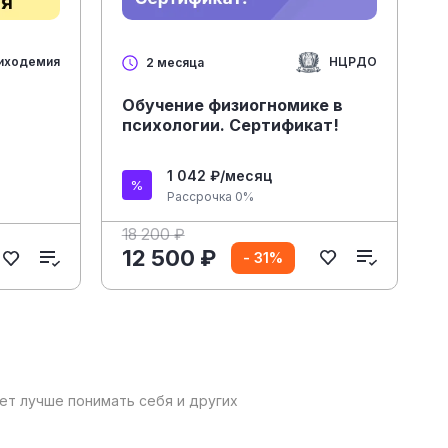
иходемия
НЦРДО
2 месяца
Обучение физиогномике в
психологии. Сертификат!
1 042 ₽/месяц
Рассрочка 0%
18 200 ₽
12 500 ₽
- 31%
чет лучше понимать себя и других