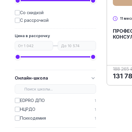
Со скидкой
11 мес
С рассрочкой
ПРОФЕ
Цена в рассрочку
КОНСУ
—
188 265 
131 7
Онлайн-школа
EDPRO ДПО
1
НЦРДО
1
Психодемия
1