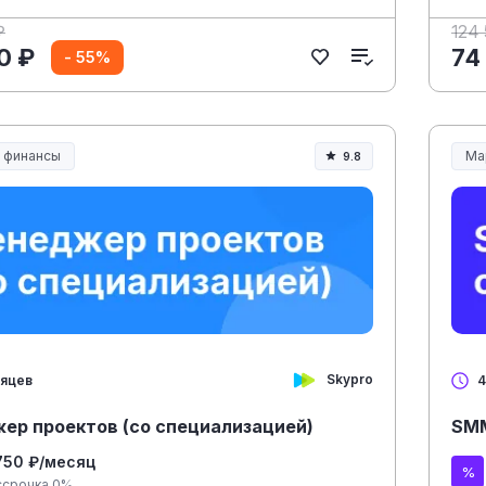
₽
124
0 ₽
74
- 55%
и финансы
Ма
9.8
Skypro
сяцев
4
ер проектов (со специализацией)
SMM
750 ₽/месяц
ссрочка 0%