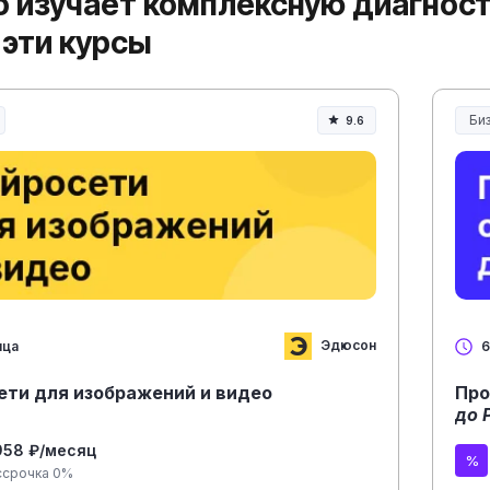
то изучает комплексную диагнос
 эти курсы
Би
9.6
Эдюсон
яца
6
ети для изображений и видео
Про
до 
958 ₽/месяц
ссрочка 0%