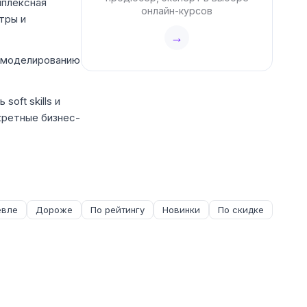
мплексная
онлайн-курсов
тры и
→
о моделированию
oft skills и
кретные бизнес-
вле
Дороже
По рейтингу
Новинки
По скидке