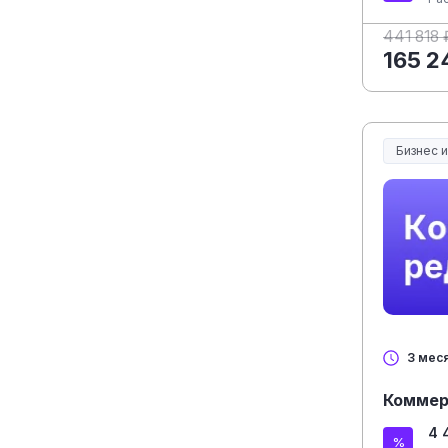
441 818 
165 2
Бизнес 
3 мес
Коммер
4 