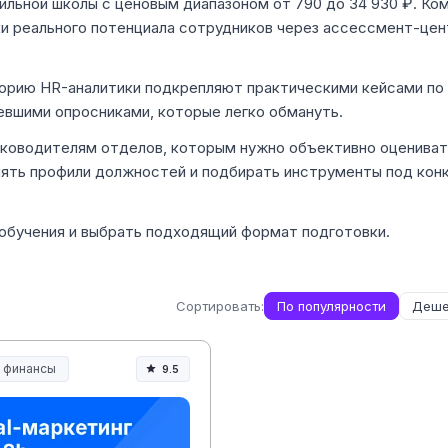
ильной школы с ценовым диапазоном от 790 до 34 930 ₽. Ко
ки реального потенциала сотрудников через ассессмент-цен
теорию HR-аналитики подкрепляют практическими кейсами п
ревшими опросниками, которые легко обмануть.
оводителям отделов, которым нужно объективно оценивать s
лять профили должностей и подбирать инструменты под кон
 обучения и выбрать подходящий формат подготовки.
Сортировать:
По популярности
Деше
и финансы
9.5