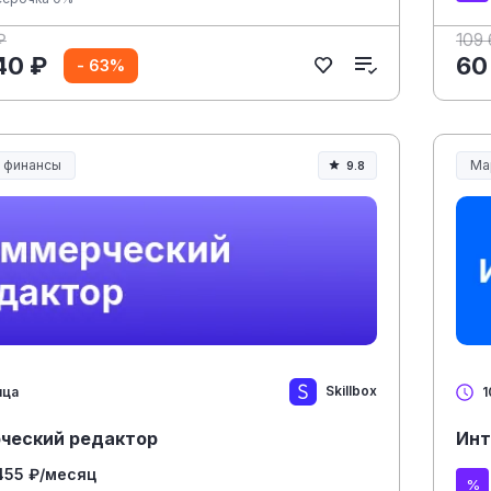
₽
109 
40 ₽
60
- 63%
и финансы
Ма
9.8
Skillbox
яца
1
ческий редактор
Инт
455 ₽/месяц