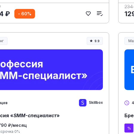
₽
234
4 ₽
12
- 60%
нг
Ма
9.9
Skillbox
яцев
4
сия «
SMM-специалист
»
Бр
790 ₽/месяц
ссрочка 0%