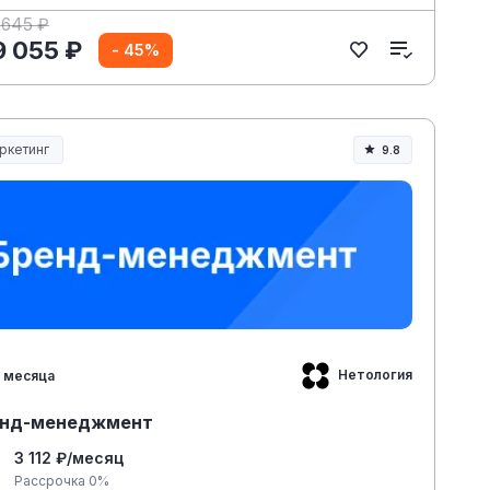
 645 ₽
9 055 ₽
- 45%
ркетинг
9.8
Нетология
 месяца
енд-менеджмент
3 112 ₽/месяц
Рассрочка 0%