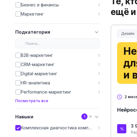
Те, к
Бизнес и финансы
1
ещё и
Маркетинг
1
Подкатегория
Дизайн
B2B-маркетинг
1
CRM-маркетинг
1
Digital-маркетинг
1
HR-аналитика
1
Performance-маркетинг
1
2 мес
Посмотреть все
Нейрос
Навыки
✕
1
3 
Комплексная диагностика компетенций
1
Ра