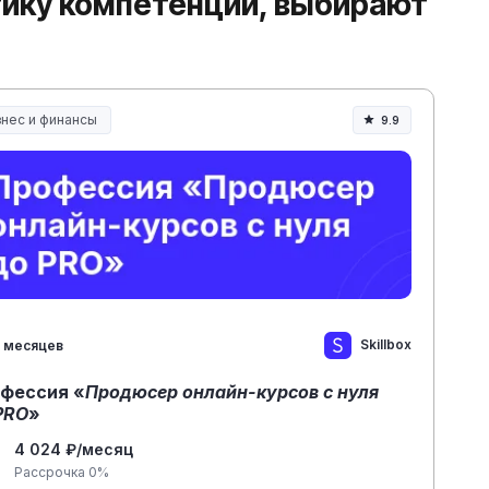
тику компетенций, выбирают
знес и финансы
9.9
Skillbox
 месяцев
фессия «
Продюсер онлайн-курсов с нуля
PRO
»
4 024 ₽/месяц
Рассрочка 0%