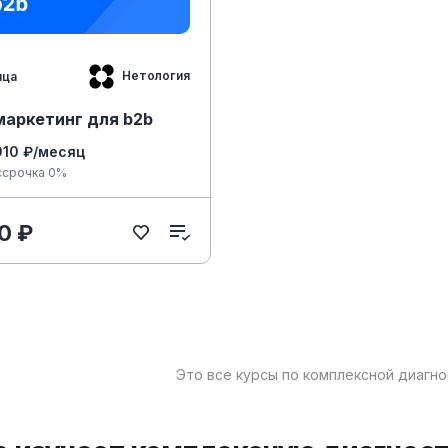
Нетология
яца
-маркетинг для b2b
910 ₽/месяц
ссрочка 0%
0 ₽
Это все курсы по комплексной диагн