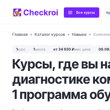
Все курсы
К
Главная
Каталог курсов
Навыки
Комплек
1
курс
1
школа
от 34 930 ₽
мин. цена
06.08
Курсы, где вы 
диагностике к
1 программа обу