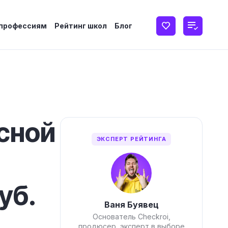
 профессиям
Рейтинг школ
Блог
сной
ЭКСПЕРТ РЕЙТИНГА
уб.
Ваня Буявец
Основатель Checkroi,
продюсер, эксперт в выборе