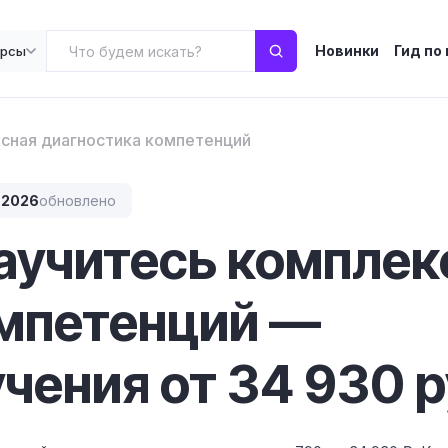
Новинки
Гид по
урсы
сная диагностика компетенций
.2026
обновлено
научитесь комплек
омпетенций —
чения от 34 930 р