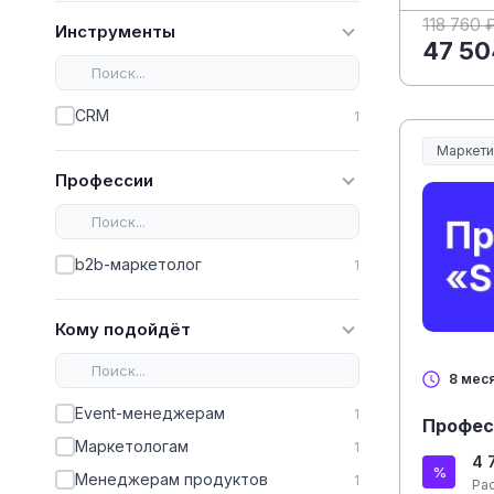
118 760 
Инструменты
47 50
CRM
1
Маркети
Профессии
b2b-маркетолог
1
Кому подойдёт
8 мес
Event-менеджерам
1
Профес
Маркетологам
1
4 
Менеджерам продуктов
1
Ра