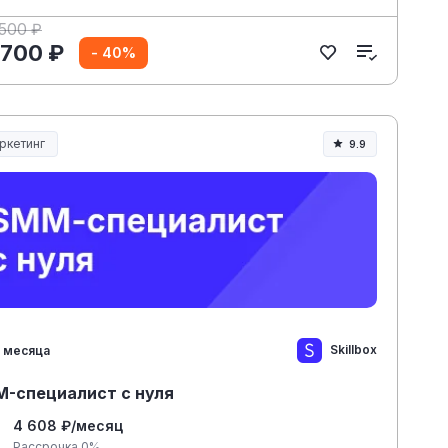
 500 ₽
 700 ₽
- 40%
ркетинг
9.9
Skillbox
 месяца
-специалист с нуля
4 608 ₽/месяц
Рассрочка 0%