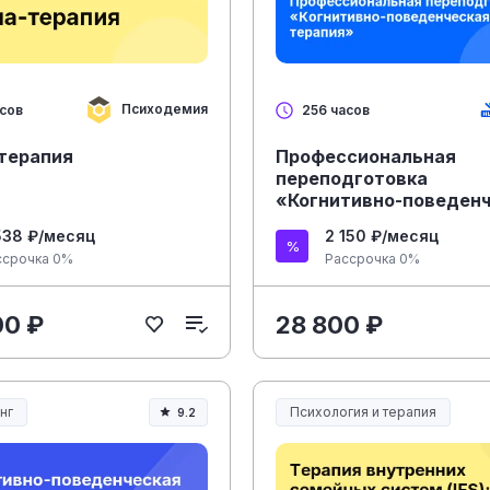
Психодемия
асов
256 часов
терапия
Профессиональная
переподготовка
«Когнитивно-поведен
терапия»
538 ₽/месяц
2 150 ₽/месяц
ссрочка 0%
Рассрочка 0%
00 ₽
28 800 ₽
нг
Психология и терапия
9.2