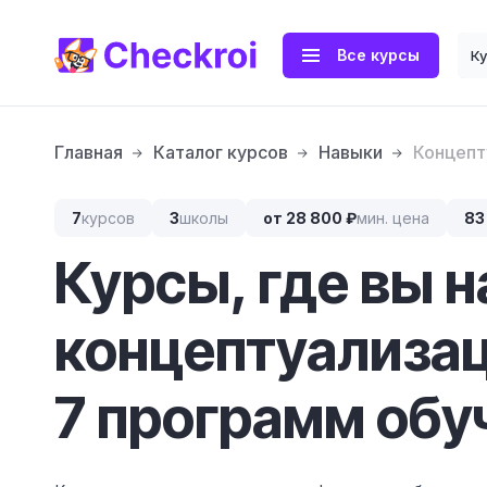
Все курсы
К
Главная
Каталог курсов
Навыки
Концепт
7
курсов
3
школы
от 28 800 ₽
мин. цена
83
Курсы, где вы 
концептуализац
7 программ обуч