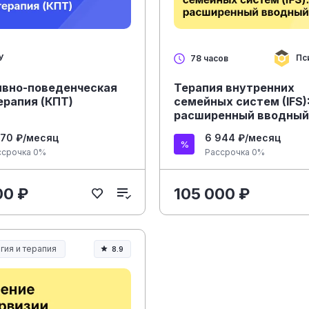
У
Пс
78 часов
ивно-поведенческая
Терапия внутренних
ерапия (КПТ)
семейных систем (IFS)
расширенный вводный
170 ₽/месяц
6 944 ₽/месяц
ссрочка 0%
Рассрочка 0%
00 ₽
105 000 ₽
гия и терапия
8.9