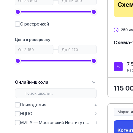
—
С рассрочкой
250 ч
Цена в рассрочку
Схема-
—
7 
Ра
Онлайн-школа
115 0
Психодемия
4
Маркети
НЦПО
2
МИТУ — Московский Институт Технологий и Управления
1