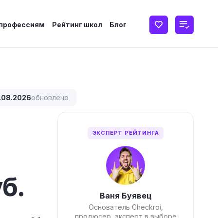
 профессиям
Рейтинг школ
Блог
.08.2026
обновлено
ЭКСПЕРТ РЕЙТИНГА
б.
Ваня Буявец
Основатель Checkroi,
продюсер, эксперт в выборе