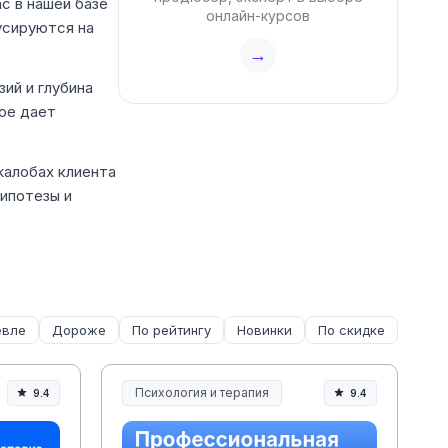
с в нашей базе
онлайн-курсов
усируются на
→
ий и глубина
ое дает
жалобах клиента
гипотезы и
вле
Дороже
По рейтингу
Новинки
По скидке
Психология и терапия
9.4
9.4