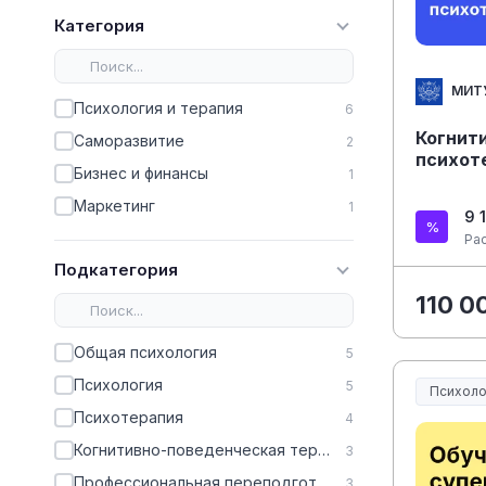
Категория
МИТ
Психология и терапия
6
Когнит
Саморазвитие
2
психот
Бизнес и финансы
1
Маркетинг
1
9 
Ра
Подкатегория
110 0
Общая психология
5
Психология
5
Психоло
Психотерапия
4
Когнитивно-поведенческая терапия
3
Профессиональная переподготовка
3