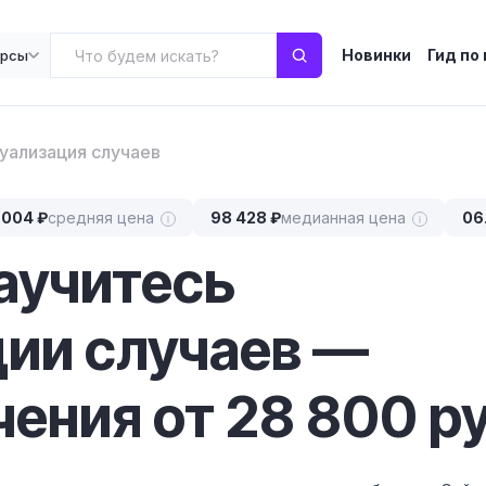
Новинки
Гид по
урсы
уализация случаев
 004 ₽
средняя цена
98 428 ₽
медианная цена
06
научитесь
ии случаев —
ения от 28 800 ру