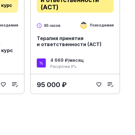
иходемия
Психодемия
85 часов
Терапия принятия
:
и ответственности (ACT)
 курс
4 669 ₽/месяц
Рассрочка 0%
95 000 ₽