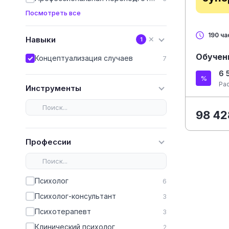
Посмотреть все
190 ча
Навыки
✕
1
Обучен
Концептуализация случаев
7
6 
Ра
Инструменты
98 42
Профессии
Психолог
6
Психолог-консультант
3
Психотерапевт
3
Клинический психолог
2