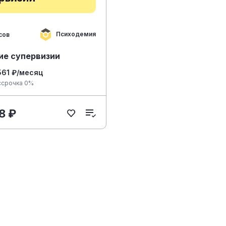
Психодемия
сов
ие супервизии
561 ₽/месяц
ссрочка 0%
8 ₽