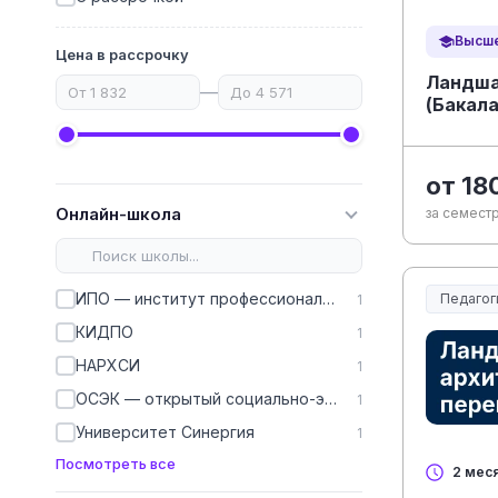
Высше
Цена в рассрочку
Ландша
—
(Бакал
от 18
Онлайн-школа
за семестр
ИПО — институт профессионального образования
Педагог
1
Образов
КИДПО
1
НАРХСИ
1
ОСЭК — открытый социально-экономический колледж
1
Университет Синергия
1
Посмотреть все
2 мес