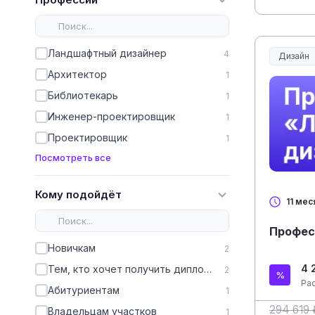
Ландшафтный дизайнер
4
Дизайн
Архитектор
1
Библиотекарь
1
Инженер-проектировщик
1
Проектировщик
1
Посмотреть все
Кому подойдёт
11 мес
Профес
Новичкам
2
4 
Тем, кто хочет получить диплом, чтобы работать официально
2
Ра
Абитуриентам
1
294 619 
Владельцам участков
1