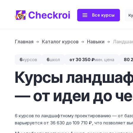
Все курсы
К
Главная
Каталог курсов
Навыки
Ландшаф
6
курсов
6
школ
от 30 350 ₽
мин. цена
80 
Курсы ландшаф
— от идеи до ч
6 курсов по ландшафтному проектированию — от баз
варьируется от 36 630 до 109 710 ₽, что позволяет в