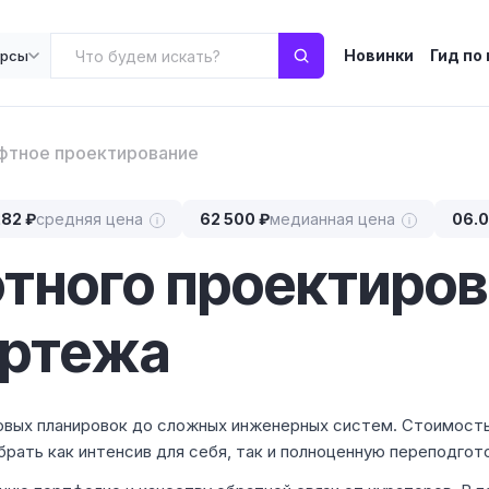
Новинки
Гид по
урсы
тное проектирование
282 ₽
средняя цена
62 500 ₽
медианная цена
06.
тного проектиров
ертежа
овых планировок до сложных инженерных систем. Стоимост
ыбрать как интенсив для себя, так и полноценную переподгот