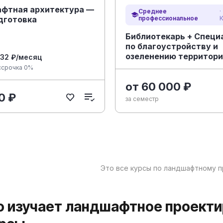
фтная архитектура —
Среднее
·
дготовка
профессиональное
Библиотекарь + Специ
по благоустройству и
озеленению территор
832 ₽/месяц
ссрочка 0%
от 60 000 ₽
0 ₽
за семестр
Это все курсы по ландшафтному 
то изучает ландшафтное проект