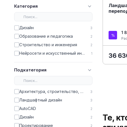
Ландша
Категория
перепо
Дизайн
3
1 
Образование и педагогика
2
Ра
Строительство и инженерия
2
Нейросети и искусственный интеллект
1
36 63
Подкатегория
Архитектура, строительство, ЖКХ
3
Ландшафтный дизайн
3
AutoCAD
2
Те, к
Дизайн
2
Проектирование
2