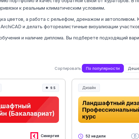
нию портфолио и качеству обратной связи от кураторов. В п
привязки к реальным климатическим условиям.
а цветов, а работа с рельефом, дренажом и автополивом. 
ArchiCAD и делать фотореалистичные визуализации участков
обучения и наличие диплома. Вы подберете подходящий вари
Сортировать:
По популярности
Деше
Дизайн
9.5
Синергия
52 недели