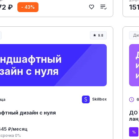
72 ₽
15
- 43%
Ди
9.8
Skillbox
яца
6
фтный дизайн с нуля
ДО 
лан
845 ₽/месяц
ссрочка 0%