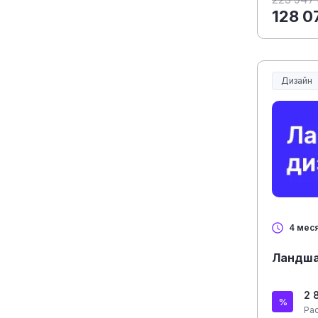
128 0
Дизайн
4 мес
Ландша
2 
Ра