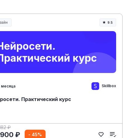
зайн
9.5
Skillbox
 месяца
росети. Практический курс
182 ₽
 900 ₽
- 45%