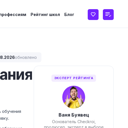
 профессиям
Рейтинг школ
Блог
08.2026
обновлено
ания
ЭКСПЕРТ РЕЙТИНГА
ь обучения
Ваня Буявец
овку.
Основатель Checkroi,
продюсер, эксперт в выборе