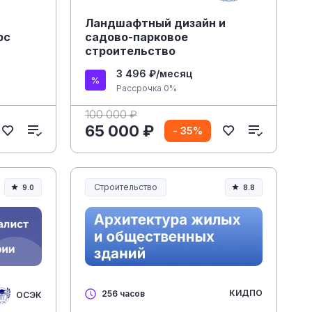
Ландшафтный дизайн и
рс
садово-парковое
строительство
3 496 ₽/месяц
Рассрочка 0%
100 000 ₽
65 000 ₽
- 35%
Строительство
9.0
8.8
Строительство и инженерия
КИДПО
256 часов
ОСЭК