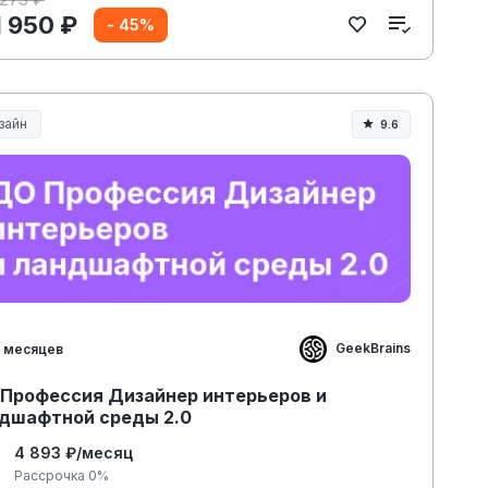
1 950 ₽
- 45%
зайн
9.6
GeekBrains
 месяцев
Профессия Дизайнер интерьеров и
дшафтной среды 2.0
4 893 ₽/месяц
Рассрочка 0%