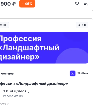
 900 ₽
- 46%
зайн
9.8
Skillbox
 месяцев
фессия «
Ландшафтный дизайнер
»
3 864 ₽/месяц
Рассрочка 0%
 273 ₽