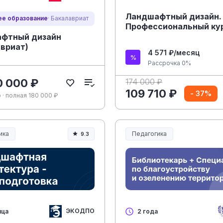
Ландшафтный дизайн.
е образование
· Бакалавриат
Профессиональный ку
фтный дизайн
авриат)
4 571 ₽/месяц
Рассрочка 0%
0 000 ₽
174 000 ₽
109 710 ₽
- 37%
 · полная 180 000 ₽
ика
Педагогика
9.3
ание и педагогика
Образование и педагогика
ЭКОДПО
яца
2 года