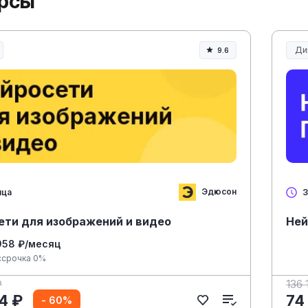
урсы
Ди
9.6
Эдюсон
яца
3
ети для изображений и видео
Ней
958 ₽/месяц
ссрочка 0%
₽
136 
4 ₽
74
- 60%