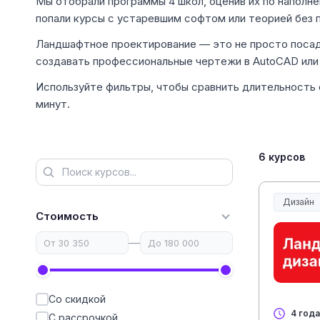
Мы отобрали программы 4 школ, оценив их по наполне
попали курсы с устаревшим софтом или теорией без 
Ландшафтное проектирование — это не просто посадк
создавать профессиональные чертежи в AutoCAD или 
Используйте фильтры, чтобы сравнить длительность 
минут.
6 курсов
Дизайн
Стоимость
—
Со скидкой
4 года
С рассрочкой