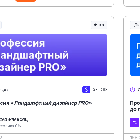
Ди
9.8
Skillbox
яцев
7
сия «
Ландшафтный дизайнер PRO
»
Про
до 
294 ₽/месяц
ссрочка 0%
₽
168 