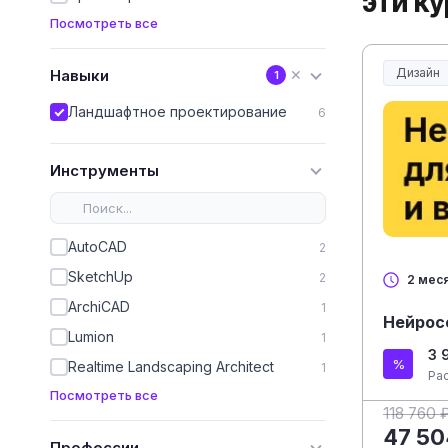
эти к
Посмотреть все
Дизайн
Навыки
✕
1
Ландшафтное проектирование
6
Инструменты
AutoCAD
2
SketchUp
2
2 мес
ArchiCAD
1
Нейрос
Lumion
1
3 
Realtime Landscaping Architect
1
Ра
Посмотреть все
118 760 
47 50
Профессии