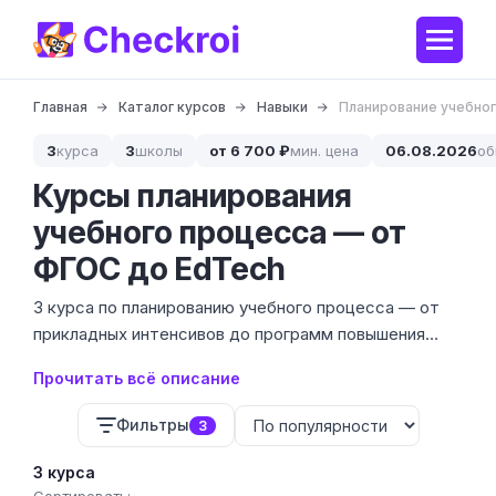
Главная
Каталог курсов
Навыки
Планирование учебног
3
курса
3
школы
от 6 700 ₽
мин. цена
06.08.2026
об
Курсы планирования
учебного процесса — от
ФГОС до EdTech
3 курса по планированию учебного процесса — от
прикладных интенсивов до программ повышения
квалификации с выдачей удостоверения. Стоимость
Прочитать всё описание
обучения варьируется от 6 700 до 31 130 ₽ в
зависимости от глубины проработки методологии и
Фильтры
3
объёма практики.
3 курса