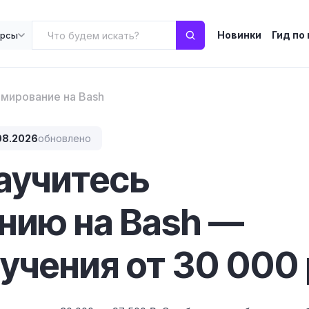
Новинки
Гид по
урсы
мирование на Bash
08.2026
обновлено
научитесь
нию на Bash —
учения от 30 000 