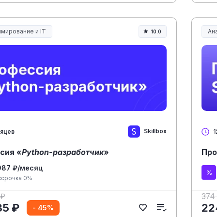
мирование и IT
Ана
10.0
Skillbox
сяцев
1
сия «
Python-разработчик
»
Про
987 ₽/месяц
ссрочка 0%
 ₽
374
35 ₽
22
- 45%