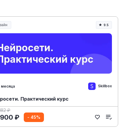
зайн
9.5
Skillbox
 месяца
росети. Практический курс
182 ₽
 900 ₽
- 45%