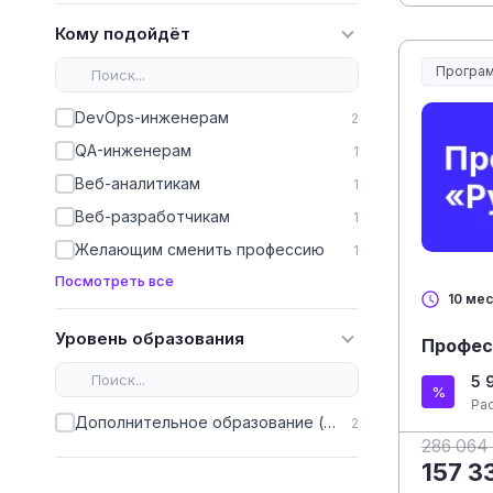
Кому подойдёт
Програм
DevOps-инженерам
2
QA-инженерам
1
Веб-аналитикам
1
Веб-разработчикам
1
Желающим сменить профессию
1
Посмотреть все
10 ме
Уровень образования
Профес
5 
Ра
Дополнительное образование (ДПО)
2
286 064
157 3