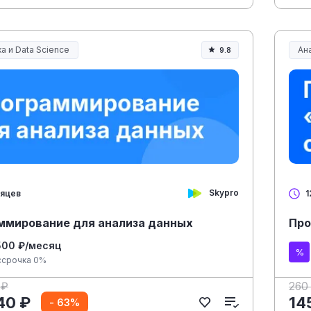
а и Data Science
Ана
9.8
Skypro
сяцев
1
ммирование для анализа данных
Про
500 ₽/месяц
ссрочка 0%
 ₽
260
40 ₽
14
- 63%