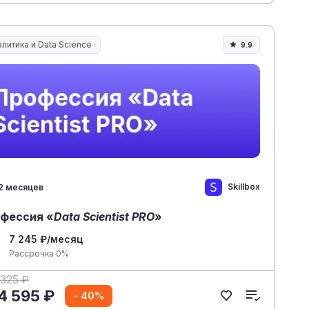
литика и Data Science
9.9
Skillbox
2 месяцев
фессия «
Data Scientist PRO
»
7 245 ₽/месяц
Рассрочка 0%
 325 ₽
4 595 ₽
- 40%