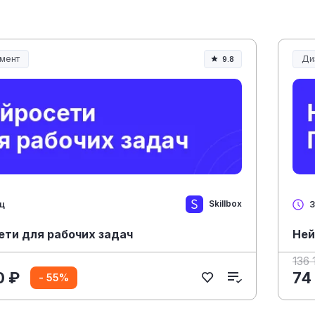
мент
Ди
9.8
ент и управление
Skillbox
яц
3
ети для рабочих задач
Ней
136 
0 ₽
74
- 55%