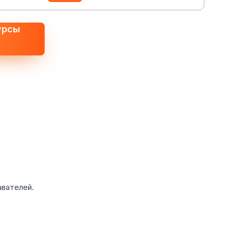
урсы
авателей.