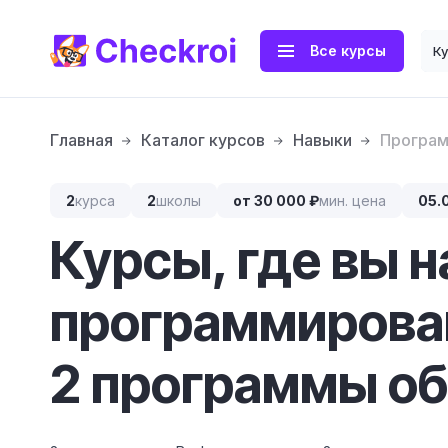
Все курсы
К
Главная
Каталог курсов
Навыки
Програм
2
курса
2
школы
от 30 000 ₽
мин. цена
05.
Курсы, где вы 
программирова
2 программы об