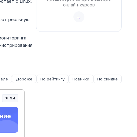
отает с Linux,
онлайн-курсов
→
дают реальную
мониторинга
нистрирования.
вле
Дороже
По рейтингу
Новинки
По скидке
9.4