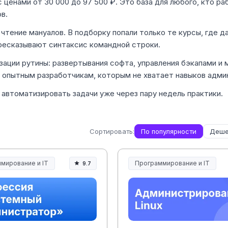
 ценами от 30 000 до 97 500 ₽. Это база для любого, кто раб
в.
 чтение мануалов. В подборку попали только те курсы, где 
пересказывают синтаксис командной строки.
зации рутины: развертывания софта, управления бэкапами и 
 и опытным разработчикам, которым не хватает навыков адми
автоматизировать задачи уже через пару недель практики.
Сортировать:
По популярности
Деше
мирование и IT
Программирование и IT
9.7