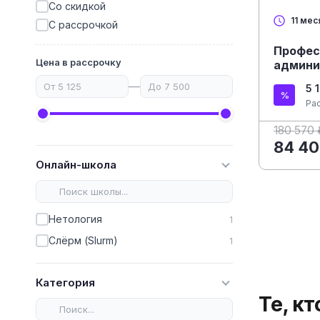
Со скидкой
11 мес
С рассрочкой
Профес
Цена в рассрочку
админи
—
5 
Ра
180 570 
84 40
Онлайн-школа
Нетология
1
Слёрм (Slurm)
1
Категория
Те, к