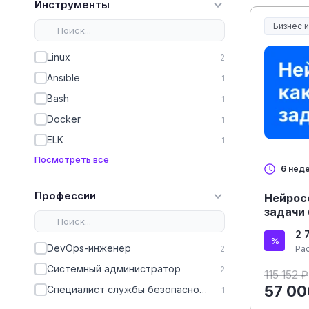
Инструменты
Бизнес 
Linux
2
Ansible
1
Bash
1
Docker
1
ELK
1
Посмотреть все
6 нед
Профессии
Нейрос
задачи
2 
DevOps-инженер
2
Ра
Системный администратор
2
115 152 ₽
57 00
Специалист службы безопасности
1