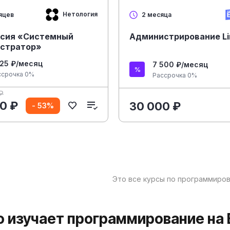
Нетология
яцев
2 месяца
сия «Системный
Администрирование Li
стратор»
125 ₽/месяц
7 500 ₽/месяц
ссрочка 0%
Рассрочка 0%
₽
0 ₽
30 000 ₽
- 53%
Это все курсы по программиров
то изучает программирование на 