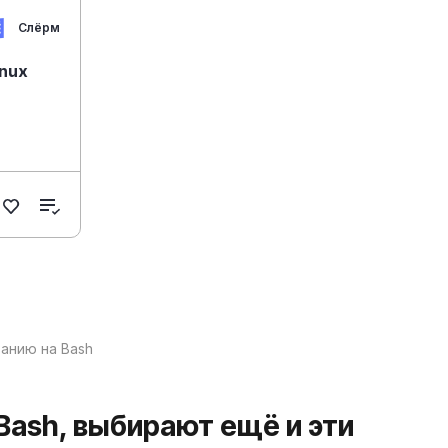
Слёрм
nux
анию на Bash
Bash, выбирают ещё и эти