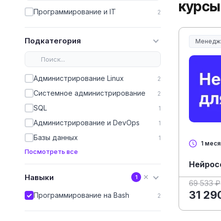
курсы
Программирование и IT
2
Подкатегория
Менедж
Менеджм
Администрирование Linux
2
Системное администрирование
2
SQL
1
Администрирование и DevOps
1
Базы данных
1
1 мес
Посмотреть все
Нейрос
Навыки
✕
1
69 533 ₽
31 29
Программирование на Bash
2