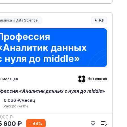
литика и Data Science
9.8
Нетология
2 месяцев
фессия «
Аналитик данных с нуля до middle
»
6 066 ₽/месяц
Рассрочка 0%
 000 ₽
5 600 ₽
- 44%