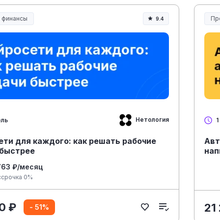
и финансы
Пр
9.4
Нетология
ель
1
ети для каждого: как решать рабочие
Авт
 быстрее
нап
763 ₽/месяц
ссрочка 0%
0 ₽
21
- 51%