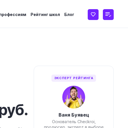
 профессиям
Рейтинг школ
Блог
ЭКСПЕРТ РЕЙТИНГА
руб.
Ваня Буявец
Основатель Checkroi,
продюсер, эксперт в выборе