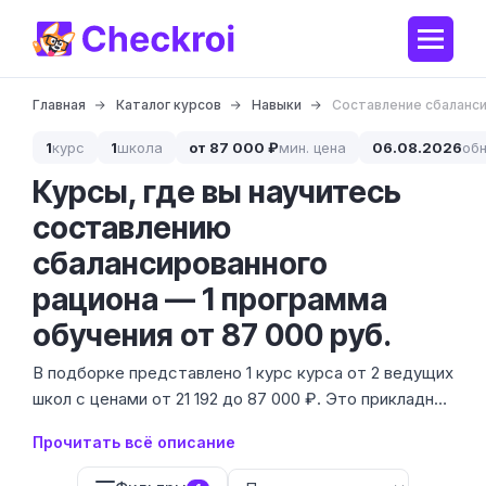
Главная
Каталог курсов
Навыки
Составление сбаланс
1
курс
1
школа
от 87 000 ₽
мин. цена
06.08.2026
об
Курсы, где вы научитесь
составлению
сбалансированного
рациона — 1 программа
обучения от 87 000 руб.
В подборке представлено 1 курс курса от 2 ведущих
школ с ценами от 21 192 до 87 000 ₽. Это прикладное
обучение для тех, кто хочет перестать гадать на
Прочитать всё описание
кофейной гуще и научиться собирать тарелку по
науке, а не по советам из соцсетей.