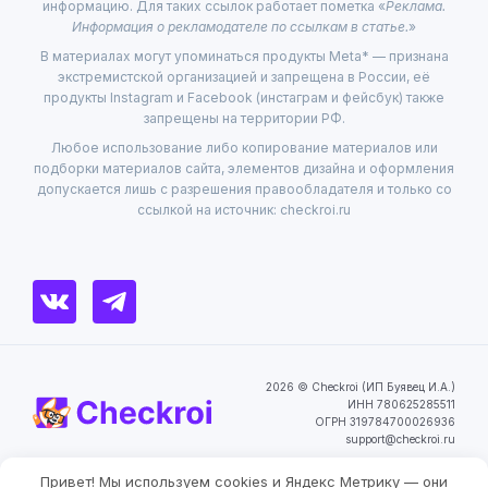
информацию. Для таких ссылок работает пометка «
Реклама.
Информация о рекламодателе по ссылкам в статье.
»
В материалах могут упоминаться продукты Meta* — признана
экстремистской организацией и запрещена в России, её
продукты Instagram и Facebook (инстаграм и фейсбук) также
запрещены на территории РФ.
Любое использование либо копирование материалов или
подборки материалов сайта, элементов дизайна и оформления
допускается лишь с разрешения правообладателя и только со
ссылкой на источник: checkroi.ru
2026 © Checkroi (ИП Буявец И.А.)
ИНН 780625285511
ОГРН 319784700026936
support@checkroi.ru
Привет! Мы используем cookies и Яндекс Метрику — они
Пользовательское
Политика
Согласие на обработку